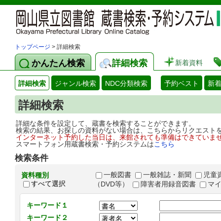
トップページ
> 詳細検索
かんたん検索
詳細検索
新着資料
詳細検索
ジャンル検索
NDC分類検索
予約ベスト
新
詳細検索
詳細な条件を設定して、蔵書を検索することができます。
検索の結果、お探しの資料がない場合は、こちらからリクエスト
インターネット予約した当日は、来館されても準備はできていま
スマートフォン用蔵書検索・予約システムは
こちら
検索条件
一般図書
一般雑誌・新聞
児童
資料種別
すべて選択
（DVD等）
障害者用録音図書
マ
キーワード１
キーワード２