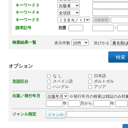
キーワード３
キーワード４
キーワード５
/
請求記号
別置
検索結果一覧
表示件数
並びかえ
オプション
な し
日本語
スペイン語
ポルトガル
言語区分
ハングル
アジア
出版／発行年月
※発行年月の検索は雑誌のみ対
年
月から
年
ジャンル指定