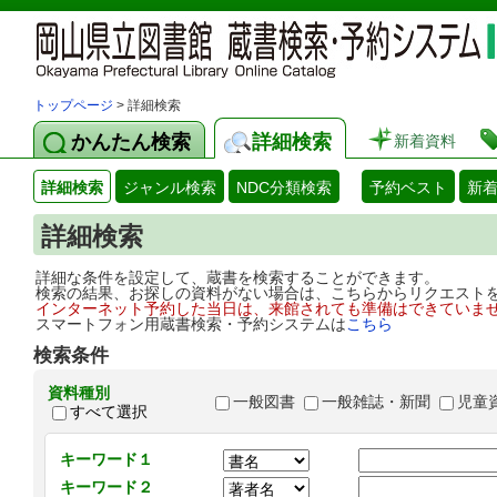
トップページ
> 詳細検索
かんたん検索
詳細検索
新着資料
詳細検索
ジャンル検索
NDC分類検索
予約ベスト
新
詳細検索
詳細な条件を設定して、蔵書を検索することができます。
検索の結果、お探しの資料がない場合は、こちらからリクエスト
インターネット予約した当日は、来館されても準備はできていま
スマートフォン用蔵書検索・予約システムは
こちら
検索条件
資料種別
一般図書
一般雑誌・新聞
児童
すべて選択
キーワード１
キーワード２