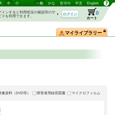
大
中
小
一般
かな
한국어
中文
English
0
グインすると利用状況の確認等のサ
ビスを利用できます。
カート
マイライブラリー
映像資料（DVD等）
障害者用録音図書
マイクロフィルム