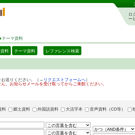
岡山県立図書館 蔵書検索・予約システム
ロ
ー
テーマ資料
着資料
テーマ資料
レファレンス検索
をお送りください。（→
リクエストフォームへ
）
せん。お知らせメールを受け取ってからご来館ください。
資料
郷土資料
外国語資料
大活字本
音声資料（CD等）