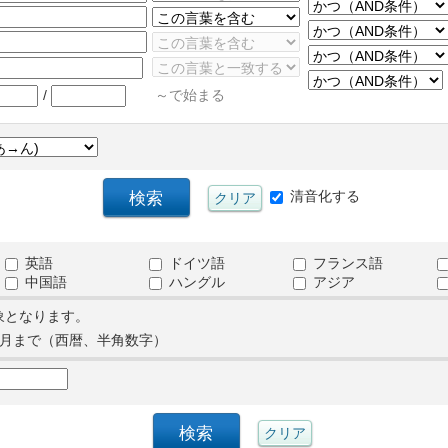
/
～で始まる
清音化する
英語
ドイツ語
フランス語
中国語
ハングル
アジア
象となります。
月まで（西暦、半角数字）