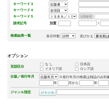
キーワード３
キーワード４
キーワード５
/
請求記号
別置
検索結果一覧
表示件数
並びかえ
オプション
な し
日本語
言語区分
イタリア語
ロシア語
出版／発行年月
※発行年月の検索は雑誌のみ対
年
月から
年
ジャンル指定