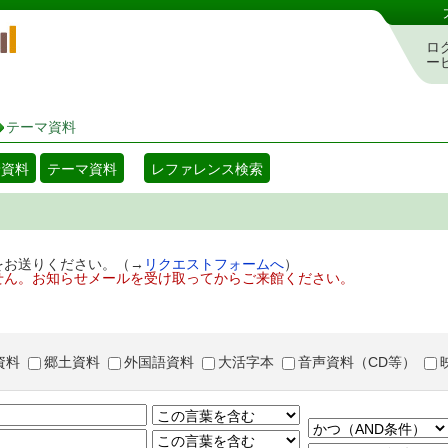
岡山県立図書館 蔵書検索・予約システム
ロ
ー
テーマ資料
着資料
テーマ資料
レファレンス検索
をお送りください。（→
リクエストフォームへ
）
せん。お知らせメールを受け取ってからご来館ください。
資料
郷土資料
外国語資料
大活字本
音声資料（CD等）