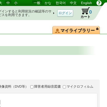
大
中
小
一般
かな
한국어
中文
English
0
グインすると利用状況の確認等のサ
ビスを利用できます。
カート
マイライブラリー
映像資料（DVD等）
障害者用録音図書
マイクロフィルム