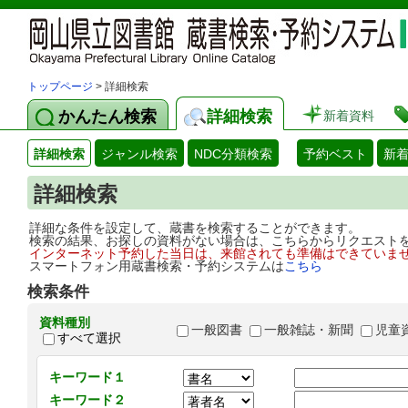
トップページ
> 詳細検索
かんたん検索
詳細検索
新着資料
詳細検索
ジャンル検索
NDC分類検索
予約ベスト
新
詳細検索
詳細な条件を設定して、蔵書を検索することができます。
検索の結果、お探しの資料がない場合は、こちらからリクエスト
インターネット予約した当日は、来館されても準備はできていま
スマートフォン用蔵書検索・予約システムは
こちら
検索条件
資料種別
一般図書
一般雑誌・新聞
児童
すべて選択
キーワード１
キーワード２