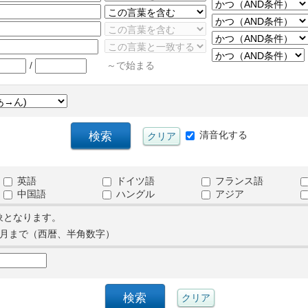
/
～で始まる
清音化する
英語
ドイツ語
フランス語
中国語
ハングル
アジア
象となります。
月まで（西暦、半角数字）