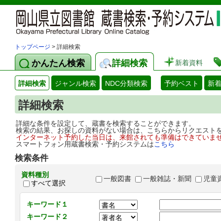
トップページ
> 詳細検索
かんたん検索
詳細検索
新着資料
詳細検索
ジャンル検索
NDC分類検索
予約ベスト
新
詳細検索
詳細な条件を設定して、蔵書を検索することができます。
検索の結果、お探しの資料がない場合は、こちらからリクエスト
インターネット予約した当日は、来館されても準備はできていま
スマートフォン用蔵書検索・予約システムは
こちら
検索条件
資料種別
一般図書
一般雑誌・新聞
児童
すべて選択
キーワード１
キーワード２