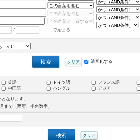
/
～で始まる
清音化する
英語
ドイツ語
フランス語
中国語
ハングル
アジア
象となります。
月まで（西暦、半角数字）