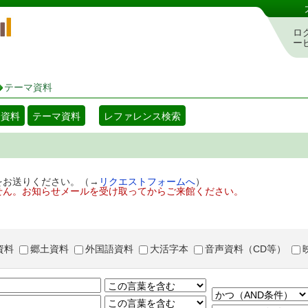
岡山県立図書館 蔵書検索・予約システム
ロ
ー
テーマ資料
着資料
テーマ資料
レファレンス検索
をお送りください。（→
リクエストフォームへ
）
せん。お知らせメールを受け取ってからご来館ください。
資料
郷土資料
外国語資料
大活字本
音声資料（CD等）