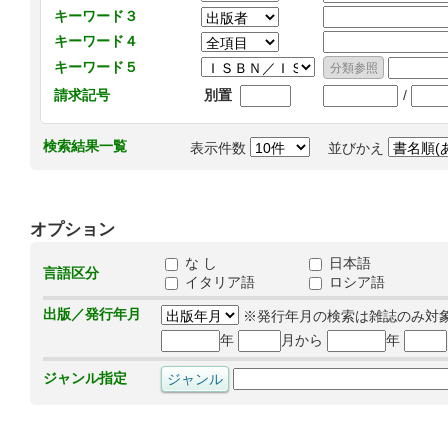
キーワード３
キーワード４
キーワード５
/
請求記号
別置
検索結果一覧
表示件数
並びかえ
オプション
な し
日本語
言語区分
イタリア語
ロシア語
出版／発行年月
※発行年月の検索は雑誌のみ対
年
月から
年
ジャンル指定