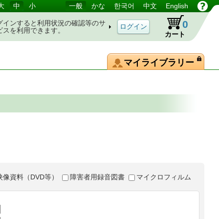
大
中
小
一般
かな
한국어
中文
English
0
グインすると利用状況の確認等のサ
ビスを利用できます。
カート
マイライブラリー
映像資料（DVD等）
障害者用録音図書
マイクロフィルム