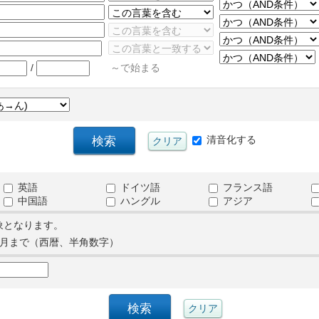
/
～で始まる
清音化する
英語
ドイツ語
フランス語
中国語
ハングル
アジア
象となります。
月まで（西暦、半角数字）