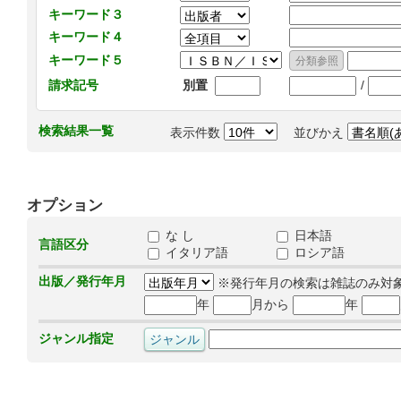
キーワード３
キーワード４
キーワード５
/
請求記号
別置
検索結果一覧
表示件数
並びかえ
オプション
な し
日本語
言語区分
イタリア語
ロシア語
出版／発行年月
※発行年月の検索は雑誌のみ対
年
月から
年
ジャンル指定