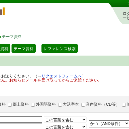
岡山県立図書館 蔵書検索・予約システム
ロ
ー
テーマ資料
着資料
テーマ資料
レファレンス検索
をお送りください。（→
リクエストフォームへ
）
せん。お知らせメールを受け取ってからご来館ください。
資料
郷土資料
外国語資料
大活字本
音声資料（CD等）