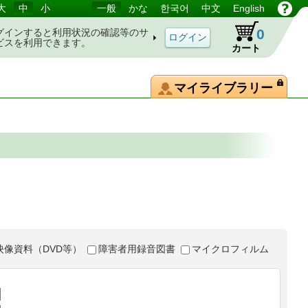
大
中
小
一般
かな
한국어
中文
English
0
グインすると利用状況の確認等のサ
ビスを利用できます。
カート
マイライブラリー
映像資料（DVD等）
障害者用録音図書
マイクロフィルム