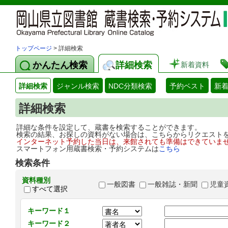
トップページ
> 詳細検索
かんたん検索
詳細検索
新着資料
詳細検索
ジャンル検索
NDC分類検索
予約ベスト
新
詳細検索
詳細な条件を設定して、蔵書を検索することができます。
検索の結果、お探しの資料がない場合は、こちらからリクエスト
インターネット予約した当日は、来館されても準備はできていま
スマートフォン用蔵書検索・予約システムは
こちら
検索条件
資料種別
一般図書
一般雑誌・新聞
児童
すべて選択
キーワード１
キーワード２