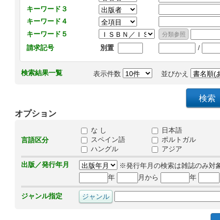
キーワード３
キーワード４
キーワード５
/
請求記号
別置
検索結果一覧
表示件数
並びかえ
オプション
な し
日本語
スペイン語
ポルトガル
言語区分
ハングル
アジア
出版／発行年月
※発行年月の検索は雑誌のみ対
年
月から
年
ジャンル指定