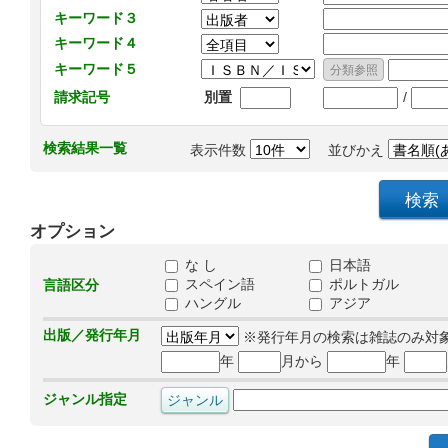
キーワード３
キーワード４
キーワード５
/
請求記号
別置
検索結果一覧
表示件数
並びかえ
オプション
な し
日本語
スペイン語
ポルトガル
言語区分
ハングル
アジア
出版／発行年月
※発行年月の検索は雑誌のみ対
年
月から
年
ジャンル指定