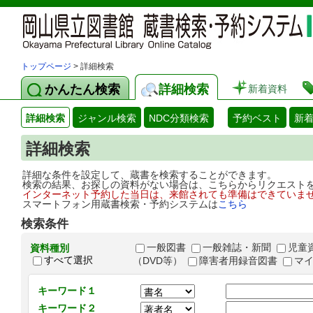
トップページ
> 詳細検索
かんたん検索
詳細検索
新着資料
詳細検索
ジャンル検索
NDC分類検索
予約ベスト
新
詳細検索
詳細な条件を設定して、蔵書を検索することができます。
検索の結果、お探しの資料がない場合は、こちらからリクエスト
インターネット予約した当日は、来館されても準備はできていま
スマートフォン用蔵書検索・予約システムは
こちら
検索条件
一般図書
一般雑誌・新聞
児童
資料種別
すべて選択
（DVD等）
障害者用録音図書
マ
キーワード１
キーワード２