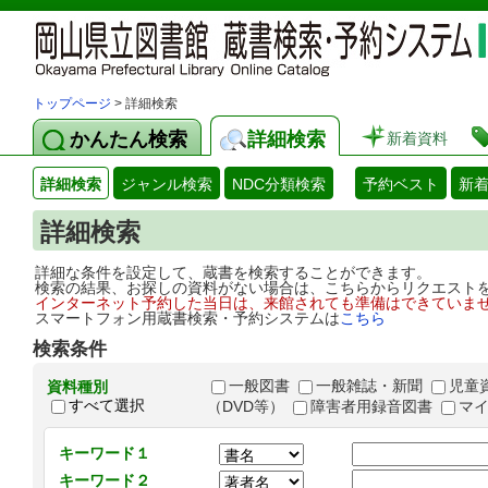
トップページ
> 詳細検索
かんたん検索
詳細検索
新着資料
詳細検索
ジャンル検索
NDC分類検索
予約ベスト
新
詳細検索
詳細な条件を設定して、蔵書を検索することができます。
検索の結果、お探しの資料がない場合は、こちらからリクエスト
インターネット予約した当日は、来館されても準備はできていま
スマートフォン用蔵書検索・予約システムは
こちら
検索条件
一般図書
一般雑誌・新聞
児童
資料種別
すべて選択
（DVD等）
障害者用録音図書
マ
キーワード１
キーワード２