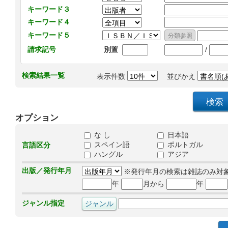
キーワード３
キーワード４
キーワード５
/
請求記号
別置
検索結果一覧
表示件数
並びかえ
オプション
な し
日本語
スペイン語
ポルトガル
言語区分
ハングル
アジア
出版／発行年月
※発行年月の検索は雑誌のみ対
年
月から
年
ジャンル指定