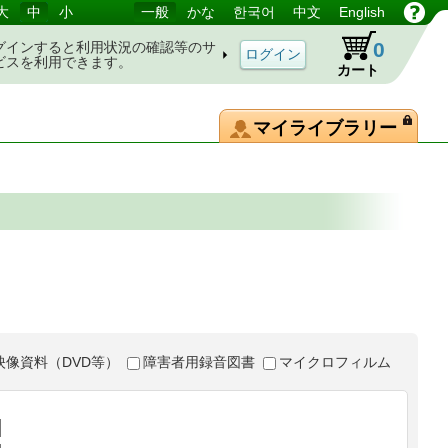
大
中
小
一般
かな
한국어
中文
English
0
グインすると利用状況の確認等のサ
ビスを利用できます。
カート
マイライブラリー
映像資料（DVD等）
障害者用録音図書
マイクロフィルム