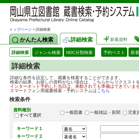
トップページ
> 詳細検索
かんたん検索
詳細検索
新着資料
詳細検索
ジャンル検索
NDC分類検索
予約ベスト
新
詳細検索
詳細な条件を設定して、蔵書を検索することができます。
検索の結果、お探しの資料がない場合は、こちらからリクエスト
インターネット予約した当日は、来館されても準備はできていま
スマートフォン用蔵書検索・予約システムは
こちら
検索条件
資料種別
一般図書
一般雑誌・新聞
児童
すべて選択
キーワード１
キーワード２