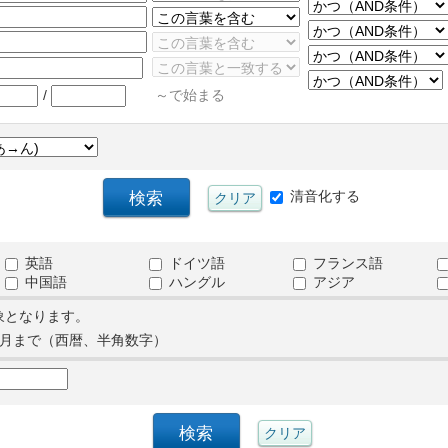
/
～で始まる
清音化する
英語
ドイツ語
フランス語
中国語
ハングル
アジア
象となります。
月まで（西暦、半角数字）