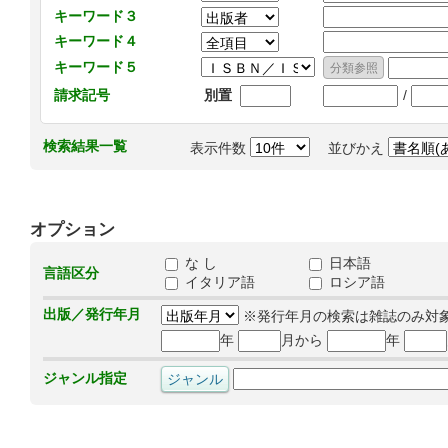
キーワード３
キーワード４
キーワード５
/
請求記号
別置
検索結果一覧
表示件数
並びかえ
オプション
な し
日本語
言語区分
イタリア語
ロシア語
出版／発行年月
※発行年月の検索は雑誌のみ対
年
月から
年
ジャンル指定