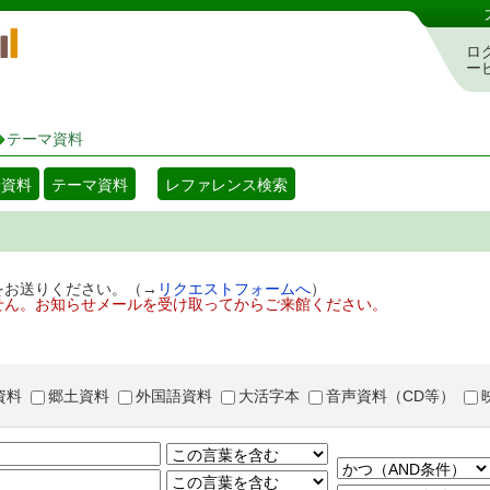
岡山県立図書館 蔵書検索・予約システム
ロ
ー
テーマ資料
着資料
テーマ資料
レファレンス検索
をお送りください。（→
リクエストフォームへ
）
せん。お知らせメールを受け取ってからご来館ください。
資料
郷土資料
外国語資料
大活字本
音声資料（CD等）