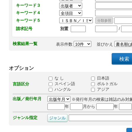
キーワード３
キーワード４
キーワード５
/
請求記号
別置
検索結果一覧
表示件数
並びかえ
オプション
な し
日本語
スペイン語
ポルトガル
言語区分
ハングル
アジア
出版／発行年月
※発行年月の検索は雑誌のみ対
年
月から
年
ジャンル指定