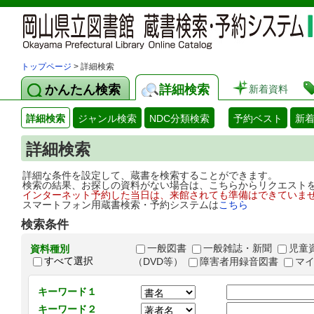
トップページ
> 詳細検索
かんたん検索
詳細検索
新着資料
詳細検索
ジャンル検索
NDC分類検索
予約ベスト
新
詳細検索
詳細な条件を設定して、蔵書を検索することができます。
検索の結果、お探しの資料がない場合は、こちらからリクエスト
インターネット予約した当日は、来館されても準備はできていま
スマートフォン用蔵書検索・予約システムは
こちら
検索条件
一般図書
一般雑誌・新聞
児童
資料種別
すべて選択
（DVD等）
障害者用録音図書
マ
キーワード１
キーワード２