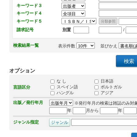
キーワード３
キーワード４
キーワード５
/
請求記号
別置
検索結果一覧
表示件数
並びかえ
オプション
な し
日本語
スペイン語
ポルトガル
言語区分
ハングル
アジア
出版／発行年月
※発行年月の検索は雑誌のみ対
年
月から
年
ジャンル指定