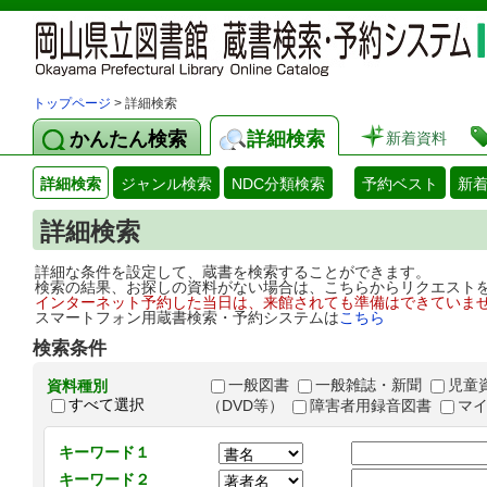
トップページ
> 詳細検索
かんたん検索
詳細検索
新着資料
詳細検索
ジャンル検索
NDC分類検索
予約ベスト
新
詳細検索
詳細な条件を設定して、蔵書を検索することができます。
検索の結果、お探しの資料がない場合は、こちらからリクエスト
インターネット予約した当日は、来館されても準備はできていま
スマートフォン用蔵書検索・予約システムは
こちら
検索条件
一般図書
一般雑誌・新聞
児童
資料種別
すべて選択
（DVD等）
障害者用録音図書
マ
キーワード１
キーワード２