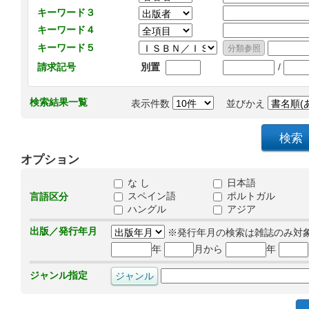
キーワード３
キーワード４
キーワード５
/
請求記号
別置
検索結果一覧
表示件数
並びかえ
オプション
な し
日本語
スペイン語
ポルトガル
言語区分
ハングル
アジア
出版／発行年月
※発行年月の検索は雑誌のみ対
年
月から
年
ジャンル指定