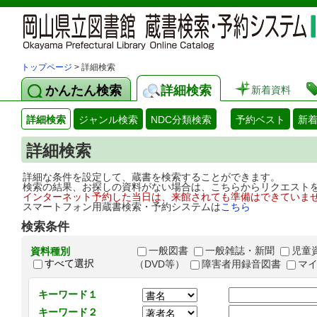
トップページ
> 詳細検索
かんたん検索
詳細検索
新着資料
詳細検索
ジャンル検索
NDC分類検索
予約ベスト
新
詳細検索
詳細な条件を設定して、蔵書を検索することができます。
検索の結果、お探しの資料がない場合は、こちらからリクエスト
インターネット予約した当日は、来館されても準備はできていま
スマートフォン用蔵書検索・予約システムは
こちら
検索条件
一般図書
一般雑誌・新聞
児童
資料種別
すべて選択
（DVD等）
障害者用録音図書
マ
キーワード１
キーワード２