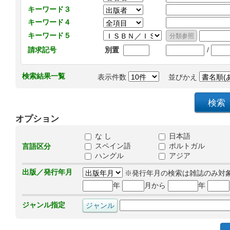
キーワード３
キーワード４
キーワード５
/
請求記号
別置
検索結果一覧
表示件数
並びかえ
オプション
な し
日本語
スペイン語
ポルトガル
言語区分
ハングル
アジア
出版／発行年月
※発行年月の検索は雑誌のみ対
年
月から
年
ジャンル指定