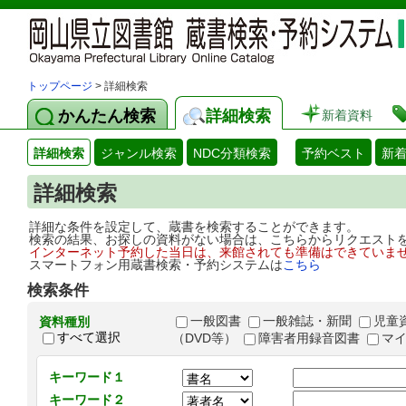
トップページ
> 詳細検索
かんたん検索
詳細検索
新着資料
詳細検索
ジャンル検索
NDC分類検索
予約ベスト
新
詳細検索
詳細な条件を設定して、蔵書を検索することができます。
検索の結果、お探しの資料がない場合は、こちらからリクエスト
インターネット予約した当日は、来館されても準備はできていま
スマートフォン用蔵書検索・予約システムは
こちら
検索条件
一般図書
一般雑誌・新聞
児童
資料種別
すべて選択
（DVD等）
障害者用録音図書
マ
キーワード１
キーワード２