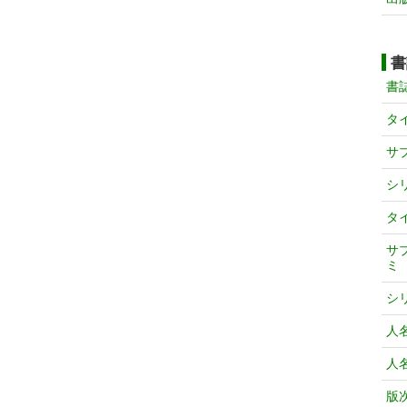
書
書
タ
サ
シ
タ
サ
ミ
シ
人
人
版