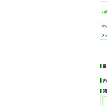
内
言
タ
目
内
関