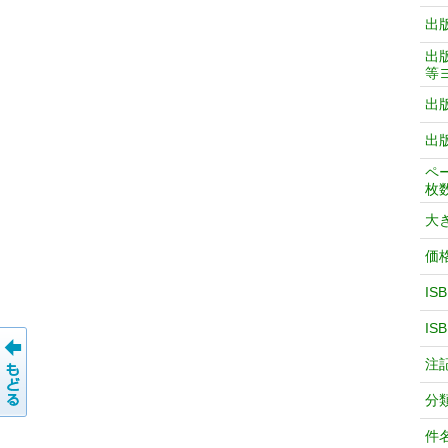
出
出
等
出
出
ペ
枚
大
価
IS
IS
注
分
件