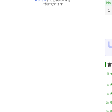
ログイン
すると表紙画像を
No.
ご覧になれます
1
書
タ
人
人
出
出