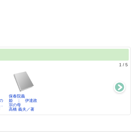
1
/
5
保春院義
眠る鬼 ： 鬼
眠る鬼 ： 鬼
江東美人競(く
の
姫 ： 伊達政
悠市風信帖上
悠市風信帖下
べ)
…
宗の母
高橋 義夫／著
高橋 義夫／著
高橋 義夫／著
著
高橋 義夫／著