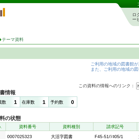
岡山県立図書館 蔵書検索・予約システム
ロ
ー
テーマ資料
ご利用の地域の図書館が
また、ご利用の地域の図
この資料の情報へのリンク：
書情報
1
1
0
蔵数
在庫数
予約数
料の状態
.
資料番号
資料種別
請求記号
0007025323
大活字図書
F45-51/ｼﾖ05/1