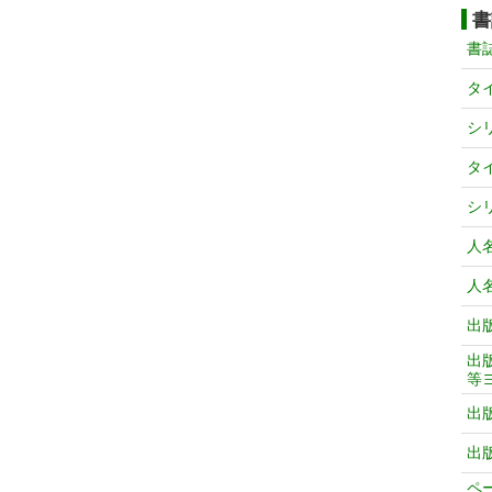
書
書
タ
シ
タ
シ
人
人
出
出
等
出
出
ペ