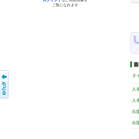
ログイン
すると表紙画像を
ご覧になれます
書
タ
人
人
出
出