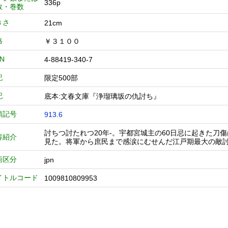
336p
数・巻数
きさ
21cm
格
￥３１００
BN
4-88419-340-7
記
限定500部
記
底本:文春文庫『浄瑠璃坂の仇討ち』
類記号
913.6
討ちつ討たれつ20年-。宇都宮城主の60日忌に起きた
容紹介
見た。将軍から庶民まで感涙にむせんだ江戸期最大の敵討
語区分
jpn
イトルコード
1009810809953