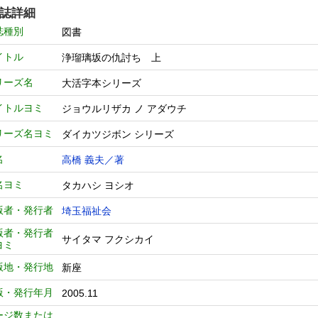
誌詳細
誌種別
図書
イトル
浄瑠璃坂の仇討ち 上
リーズ名
大活字本シリーズ
イトルヨミ
ジョウルリザカ ノ アダウチ
リーズ名ヨミ
ダイカツジボン シリーズ
名
高橋 義夫／著
名ヨミ
タカハシ ヨシオ
版者・発行者
埼玉福祉会
版者・発行者
サイタマ フクシカイ
ヨミ
版地・発行地
新座
版・発行年月
2005.11
ージ数または