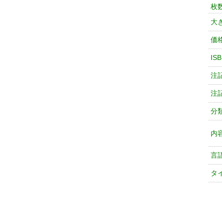
枚
大
価
IS
注
注
分
内
言
タ