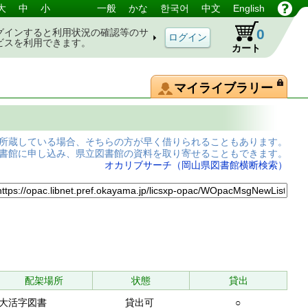
大
中
小
一般
かな
한국어
中文
English
0
グインすると利用状況の確認等のサ
ビスを利用できます。
カート
マイライブラリー
所蔵している場合、そちらの方が早く借りられることもあります。
書館に申し込み、県立図書館の資料を取り寄せることもできます。
オカリブサーチ（岡山県図書館横断検索）
配架場所
状態
貸出
大活字図書
貸出可
○