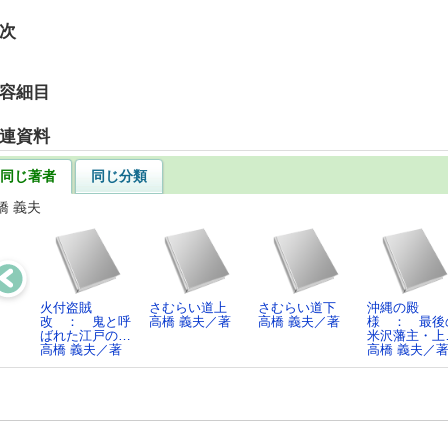
次
容細目
連資料
同じ著者
同じ分類
橋 義夫
火付盗賊
さむらい道上
さむらい道下
沖縄の殿
改 ： 鬼と呼
高橋 義夫／著
高橋 義夫／著
様 ： 最後
ばれた江戸の…
米沢藩主・上
高橋 義夫／著
高橋 義夫／