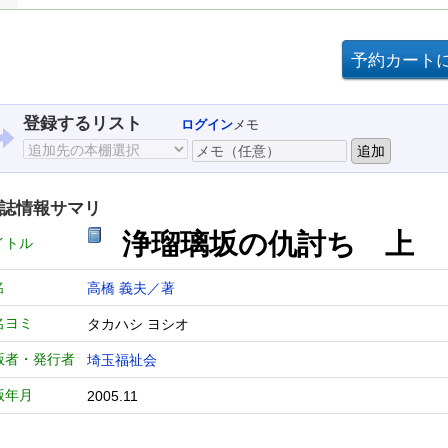
登録するリスト
ログイン
メモ
誌情報サマリ
浄瑠璃坂の仇討ち 上
イトル
名
高橋 義夫／著
名ヨミ
タカハシ ヨシオ
版者・発行者
埼玉福祉会
版年月
2005.11