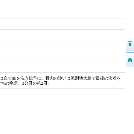
刀傷は血で血を洗う抗争に。骨肉の諍いは流刑地大島で最後の決着を
ちの物語。3分冊の第1冊。