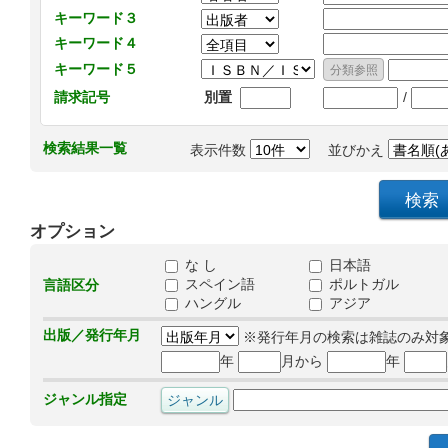
キーワード３
キーワード４
キーワード５
/
請求記号
別置
検索結果一覧
表示件数
並びかえ
オプション
な し
日本語
スペイン語
ポルトガル
言語区分
ハングル
アジア
出版／発行年月
※発行年月の検索は雑誌のみ対
年
月から
年
ジャンル指定