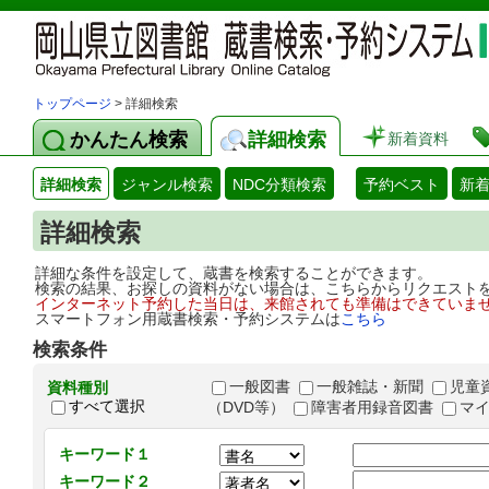
トップページ
> 詳細検索
かんたん検索
詳細検索
新着資料
詳細検索
ジャンル検索
NDC分類検索
予約ベスト
新
詳細検索
詳細な条件を設定して、蔵書を検索することができます。
検索の結果、お探しの資料がない場合は、こちらからリクエスト
インターネット予約した当日は、来館されても準備はできていま
スマートフォン用蔵書検索・予約システムは
こちら
検索条件
一般図書
一般雑誌・新聞
児童
資料種別
すべて選択
（DVD等）
障害者用録音図書
マ
キーワード１
キーワード２