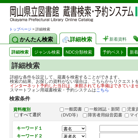
トップページ
> 詳細検索
かんたん検索
詳細検索
新着資料
詳細検索
ジャンル検索
NDC分類検索
予約ベスト
新
詳細検索
詳細な条件を設定して、蔵書を検索することができます。
検索の結果、お探しの資料がない場合は、こちらからリクエスト
インターネット予約した当日は、来館されても準備はできていま
スマートフォン用蔵書検索・予約システムは
こちら
検索条件
一般図書
一般雑誌・新聞
児童
資料種別
すべて選択
（DVD等）
障害者用録音図書
マ
キーワード１
キーワード２