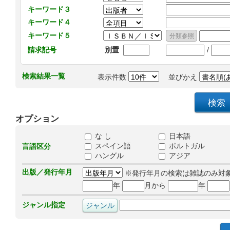
キーワード３
キーワード４
キーワード５
/
請求記号
別置
検索結果一覧
表示件数
並びかえ
オプション
な し
日本語
スペイン語
ポルトガル
言語区分
ハングル
アジア
出版／発行年月
※発行年月の検索は雑誌のみ対
年
月から
年
ジャンル指定