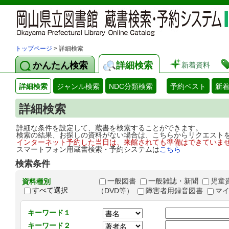
トップページ
> 詳細検索
かんたん検索
詳細検索
新着資料
詳細検索
ジャンル検索
NDC分類検索
予約ベスト
新
詳細検索
詳細な条件を設定して、蔵書を検索することができます。
検索の結果、お探しの資料がない場合は、こちらからリクエスト
インターネット予約した当日は、来館されても準備はできていま
スマートフォン用蔵書検索・予約システムは
こちら
検索条件
一般図書
一般雑誌・新聞
児童
資料種別
すべて選択
（DVD等）
障害者用録音図書
マ
キーワード１
キーワード２