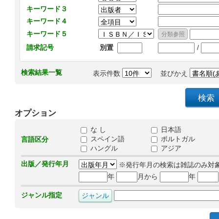
キーワード３
キーワード４
キーワード５
/
請求記号
別置
検索結果一覧
表示件数
並びかえ
オプション
な し
日本語
スペイン語
ポルトガル
言語区分
ハングル
アジア
出版／発行年月
※発行年月の検索は雑誌のみ対
年
月から
年
ジャンル指定