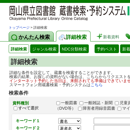
トップページ
> 詳細検索
かんたん検索
詳細検索
新着資料
詳細検索
ジャンル検索
NDC分類検索
予約ベスト
新
詳細検索
詳細な条件を設定して、蔵書を検索することができます。
検索の結果、お探しの資料がない場合は、こちらからリクエスト
インターネット予約した当日は、来館されても準備はできていま
スマートフォン用蔵書検索・予約システムは
こちら
検索条件
一般図書
一般雑誌・新聞
児童
資料種別
すべて選択
（DVD等）
障害者用録音図書
マ
キーワード１
キーワード２