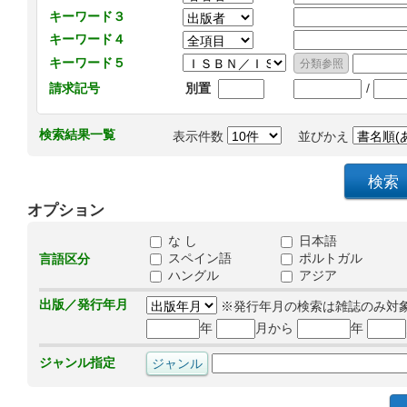
キーワード３
キーワード４
キーワード５
/
請求記号
別置
検索結果一覧
表示件数
並びかえ
オプション
な し
日本語
スペイン語
ポルトガル
言語区分
ハングル
アジア
出版／発行年月
※発行年月の検索は雑誌のみ対
年
月から
年
ジャンル指定