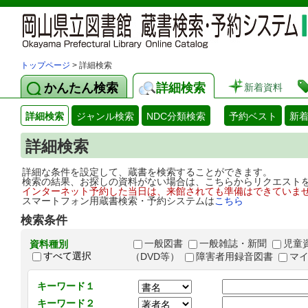
トップページ
> 詳細検索
かんたん検索
詳細検索
新着資料
詳細検索
ジャンル検索
NDC分類検索
予約ベスト
新
詳細検索
詳細な条件を設定して、蔵書を検索することができます。
検索の結果、お探しの資料がない場合は、こちらからリクエスト
インターネット予約した当日は、来館されても準備はできていま
スマートフォン用蔵書検索・予約システムは
こちら
検索条件
一般図書
一般雑誌・新聞
児童
資料種別
すべて選択
（DVD等）
障害者用録音図書
マ
キーワード１
キーワード２