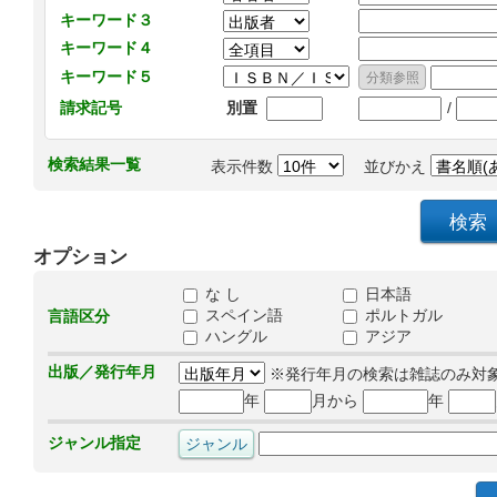
キーワード３
キーワード４
キーワード５
/
請求記号
別置
検索結果一覧
表示件数
並びかえ
オプション
な し
日本語
スペイン語
ポルトガル
言語区分
ハングル
アジア
出版／発行年月
※発行年月の検索は雑誌のみ対
年
月から
年
ジャンル指定