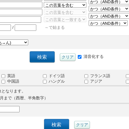
/
～で始まる
清音化する
英語
ドイツ語
フランス語
中国語
ハングル
アジア
象となります。
月まで（西暦、半角数字）