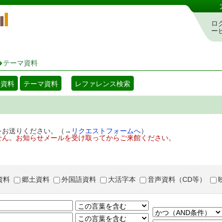
岡山県立図書館 蔵書検索・予約システム
ロ
ー
テーマ資料
着資料
テーマ資料
レファレンス検索
をお送りください。（→
リクエストフォームへ
）
せん。お知らせメールを受け取ってからご来館ください。
資料
郷土資料
外国語資料
大活字本
音声資料（CD等）