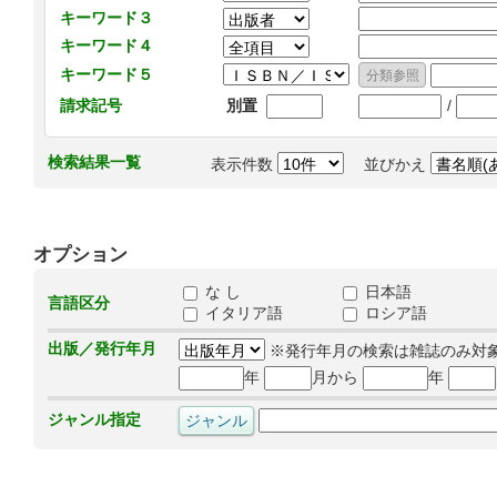
キーワード３
キーワード４
キーワード５
/
請求記号
別置
検索結果一覧
表示件数
並びかえ
オプション
な し
日本語
言語区分
イタリア語
ロシア語
出版／発行年月
※発行年月の検索は雑誌のみ対
年
月から
年
ジャンル指定