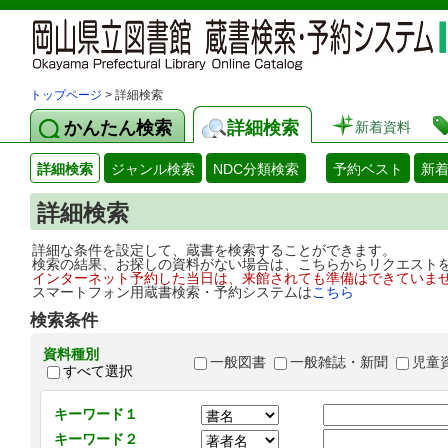
トップページ
> 詳細検索
かんたん検索
詳細検索
新着資料
詳細検索
ジャンル検索
NDC分類検索
予約ベスト
新
詳細検索
詳細な条件を設定して、蔵書を検索することができます。
検索の結果、お探しの資料がない場合は、こちらからリクエスト
インターネット予約した当日は、来館されても準備はできていま
スマートフォン用蔵書検索・予約システムは
こちら
検索条件
資料種別
一般図書
一般雑誌・新聞
児童
すべて選択
キーワード１
キーワード２