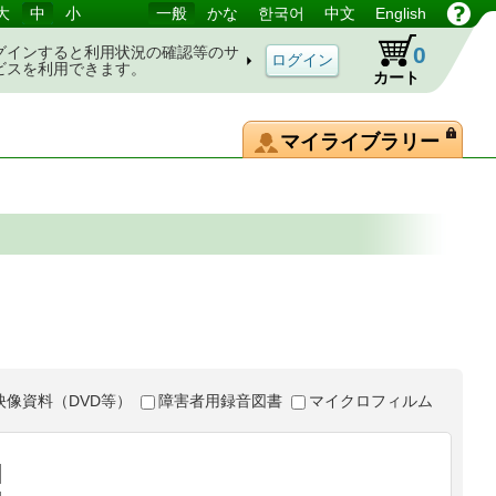
大
中
小
一般
かな
한국어
中文
English
0
グインすると利用状況の確認等のサ
ビスを利用できます。
カート
マイライブラリー
映像資料（DVD等）
障害者用録音図書
マイクロフィルム