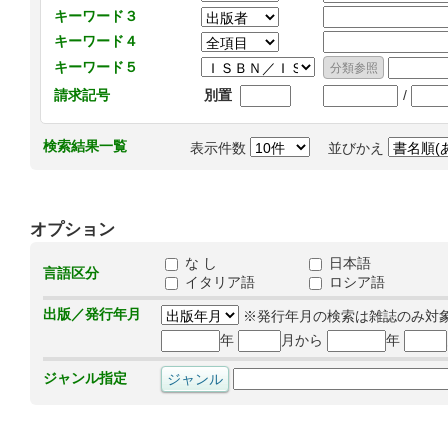
キーワード３
キーワード４
キーワード５
/
請求記号
別置
検索結果一覧
表示件数
並びかえ
オプション
な し
日本語
言語区分
イタリア語
ロシア語
出版／発行年月
※発行年月の検索は雑誌のみ対
年
月から
年
ジャンル指定