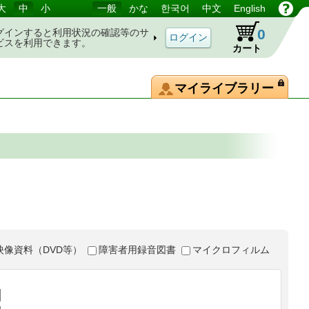
大
中
小
一般
かな
한국어
中文
English
0
グインすると利用状況の確認等のサ
ビスを利用できます。
カート
マイライブラリー
映像資料（DVD等）
障害者用録音図書
マイクロフィルム