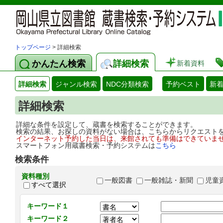
トップページ
> 詳細検索
かんたん検索
詳細検索
新着資料
詳細検索
ジャンル検索
NDC分類検索
予約ベスト
新
詳細検索
詳細な条件を設定して、蔵書を検索することができます。
検索の結果、お探しの資料がない場合は、こちらからリクエスト
インターネット予約した当日は、来館されても準備はできていま
スマートフォン用蔵書検索・予約システムは
こちら
検索条件
資料種別
一般図書
一般雑誌・新聞
児童
すべて選択
キーワード１
キーワード２