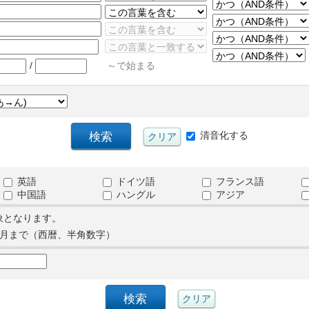
/
～で始まる
清音化する
英語
ドイツ語
フランス語
中国語
ハングル
アジア
象となります。
月まで（西暦、半角数字）