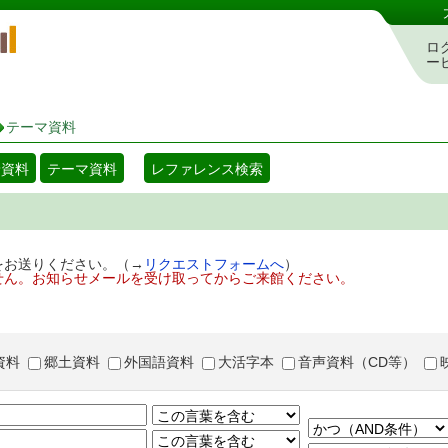
岡山県立図書館 蔵書検索・予約システム
ロ
ー
テーマ資料
着資料
テーマ資料
レファレンス検索
をお送りください。（→
リクエストフォームへ
）
せん。お知らせメールを受け取ってからご来館ください。
資料
郷土資料
外国語資料
大活字本
音声資料（CD等）