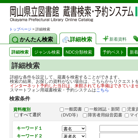
トップページ
> 詳細検索
かんたん検索
詳細検索
新着資料
詳細検索
ジャンル検索
NDC分類検索
予約ベスト
新
詳細検索
詳細な条件を設定して、蔵書を検索することができます。
検索の結果、お探しの資料がない場合は、こちらからリクエスト
インターネット予約した当日は、来館されても準備はできていま
スマートフォン用蔵書検索・予約システムは
こちら
検索条件
一般図書
一般雑誌・新聞
児童
資料種別
すべて選択
（DVD等）
障害者用録音図書
マ
キーワード１
キーワード２