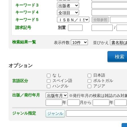
キーワード３
キーワード４
キーワード５
/
請求記号
別置
検索結果一覧
表示件数
並びかえ
オプション
な し
日本語
スペイン語
ポルトガル
言語区分
ハングル
アジア
出版／発行年月
※発行年月の検索は雑誌のみ対
年
月から
年
ジャンル指定