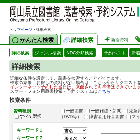
トップページ
> 詳細検索
かんたん検索
詳細検索
新着資料
詳細検索
ジャンル検索
NDC分類検索
予約ベスト
新
詳細検索
詳細な条件を設定して、蔵書を検索することができます。
検索の結果、お探しの資料がない場合は、こちらからリクエスト
インターネット予約した当日は、来館されても準備はできていま
スマートフォン用蔵書検索・予約システムは
こちら
検索条件
一般図書
一般雑誌・新聞
児童
資料種別
すべて選択
（DVD等）
障害者用録音図書
マ
キーワード１
キーワード２