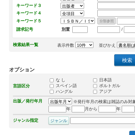
キーワード３
キーワード４
キーワード５
/
請求記号
別置
検索結果一覧
表示件数
並びかえ
オプション
な し
日本語
スペイン語
ポルトガル
言語区分
ハングル
アジア
出版／発行年月
※発行年月の検索は雑誌のみ対
年
月から
年
ジャンル指定