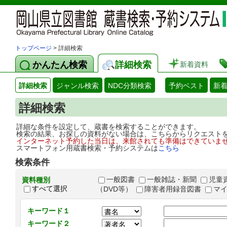
トップページ
> 詳細検索
かんたん検索
詳細検索
新着資料
詳細検索
ジャンル検索
NDC分類検索
予約ベスト
新
詳細検索
詳細な条件を設定して、蔵書を検索することができます。
検索の結果、お探しの資料がない場合は、こちらからリクエスト
インターネット予約した当日は、来館されても準備はできていま
スマートフォン用蔵書検索・予約システムは
こちら
検索条件
一般図書
一般雑誌・新聞
児童
資料種別
すべて選択
（DVD等）
障害者用録音図書
マ
キーワード１
キーワード２