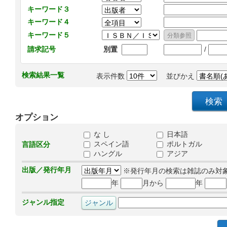
キーワード３
キーワード４
キーワード５
/
請求記号
別置
検索結果一覧
表示件数
並びかえ
オプション
な し
日本語
スペイン語
ポルトガル
言語区分
ハングル
アジア
出版／発行年月
※発行年月の検索は雑誌のみ対
年
月から
年
ジャンル指定