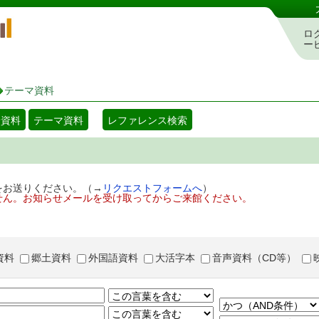
岡山県立図書館 蔵書検索・予約システム
ロ
ー
テーマ資料
着資料
テーマ資料
レファレンス検索
をお送りください。（→
リクエストフォームへ
）
せん。お知らせメールを受け取ってからご来館ください。
資料
郷土資料
外国語資料
大活字本
音声資料（CD等）