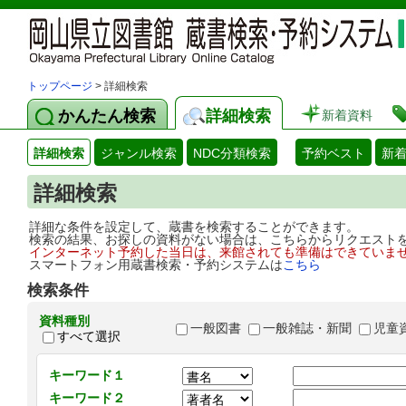
トップページ
> 詳細検索
かんたん検索
詳細検索
新着資料
詳細検索
ジャンル検索
NDC分類検索
予約ベスト
新
詳細検索
詳細な条件を設定して、蔵書を検索することができます。
検索の結果、お探しの資料がない場合は、こちらからリクエスト
インターネット予約した当日は、来館されても準備はできていま
スマートフォン用蔵書検索・予約システムは
こちら
検索条件
資料種別
一般図書
一般雑誌・新聞
児童
すべて選択
キーワード１
キーワード２