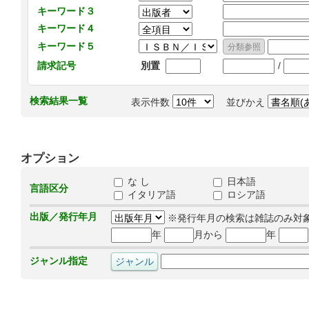
キーワード３
キーワード４
キーワード５
/
請求記号
別置
検索結果一覧
表示件数
並びかえ
オプション
な し
日本語
言語区分
イタリア語
ロシア語
出版／発行年月
※発行年月の検索は雑誌のみ対
年
月から
年
ジャンル指定