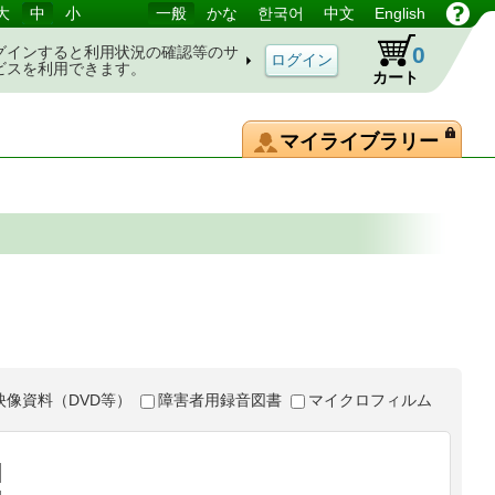
大
中
小
一般
かな
한국어
中文
English
0
グインすると利用状況の確認等のサ
ビスを利用できます。
カート
マイライブラリー
映像資料（DVD等）
障害者用録音図書
マイクロフィルム