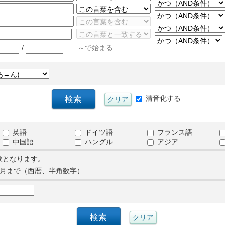
/
～で始まる
清音化する
英語
ドイツ語
フランス語
中国語
ハングル
アジア
象となります。
月まで（西暦、半角数字）