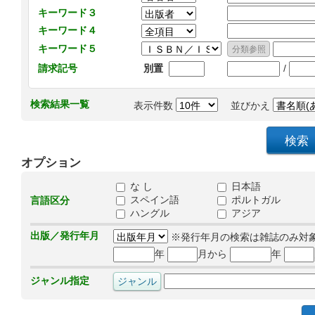
キーワード３
キーワード４
キーワード５
/
請求記号
別置
検索結果一覧
表示件数
並びかえ
オプション
な し
日本語
スペイン語
ポルトガル
言語区分
ハングル
アジア
出版／発行年月
※発行年月の検索は雑誌のみ対
年
月から
年
ジャンル指定