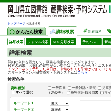
トップページ
> 詳細検索
かんたん検索
詳細検索
新着資料
詳細検索
ジャンル検索
NDC分類検索
予約ベスト
新
詳細検索
詳細な条件を設定して、蔵書を検索することができます。
検索の結果、お探しの資料がない場合は、こちらからリクエスト
インターネット予約した当日は、来館されても準備はできていま
スマートフォン用蔵書検索・予約システムは
こちら
検索条件
一般図書
一般雑誌・新聞
児童
資料種別
すべて選択
（DVD等）
障害者用録音図書
マ
キーワード１
キーワード２