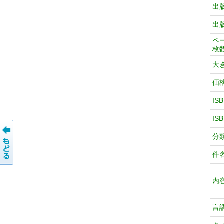
出
出
ペ
枚
大
価
IS
IS
分
件
内
言