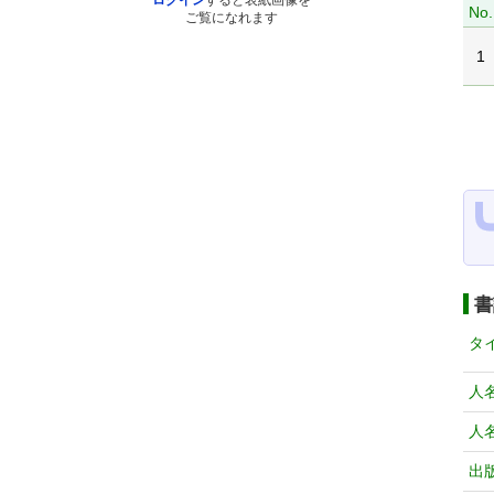
ログイン
すると表紙画像を
No.
ご覧になれます
1
書
タ
人
人
出