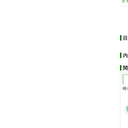
タ
目
内
関
橋