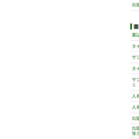
出
書
書
タ
サ
タ
サ
ミ
人
人
出
出
等