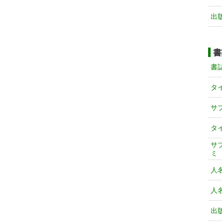
出
書
書
タ
サ
タ
サ
ミ
人
人
出