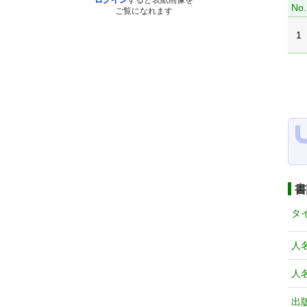
ログイン
すると表紙画像を
No.
ご覧になれます
1
書
タ
人
人
出