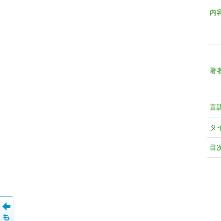
内
著
言
タ
目