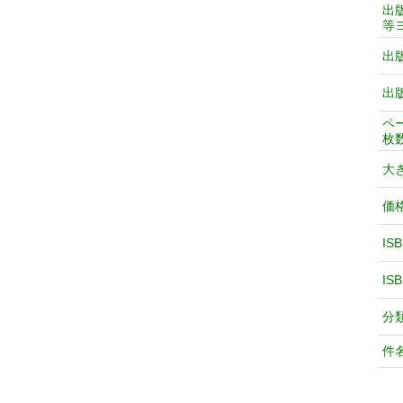
出
等
出
出
ペ
枚
大
価
IS
IS
分
件