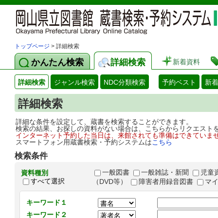
トップページ
> 詳細検索
かんたん検索
詳細検索
新着資料
詳細検索
ジャンル検索
NDC分類検索
予約ベスト
新
詳細検索
詳細な条件を設定して、蔵書を検索することができます。
検索の結果、お探しの資料がない場合は、こちらからリクエスト
インターネット予約した当日は、来館されても準備はできていま
スマートフォン用蔵書検索・予約システムは
こちら
検索条件
一般図書
一般雑誌・新聞
児童
資料種別
すべて選択
（DVD等）
障害者用録音図書
マ
キーワード１
キーワード２