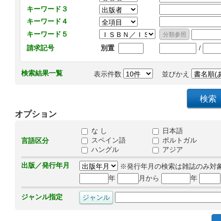
キーワード３
キーワード４
キーワード５
/
請求記号
別置
検索結果一覧
表示件数
並びかえ
オプション
な し
日本語
スペイン語
ポルトガル
言語区分
ハングル
アジア
出版／発行年月
※発行年月の検索は雑誌のみ対
年
月から
年
ジャンル指定