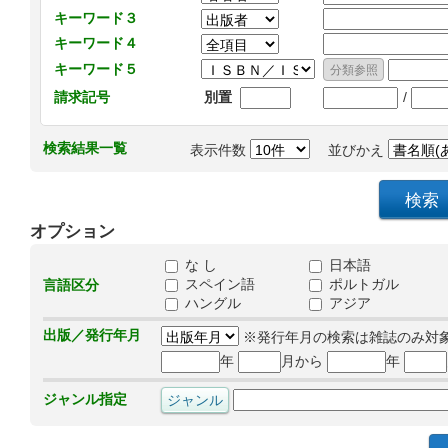
キーワード３
キーワード４
キーワード５
/
請求記号
別置
検索結果一覧
表示件数
並びかえ
オプション
な し
日本語
スペイン語
ポルトガル
言語区分
ハングル
アジア
出版／発行年月
※発行年月の検索は雑誌のみ対
年
月から
年
ジャンル指定