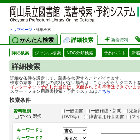
トップページ
> 詳細検索
かんたん検索
詳細検索
新着資料
詳細検索
ジャンル検索
NDC分類検索
予約ベスト
新
詳細検索
詳細な条件を設定して、蔵書を検索することができます。
検索の結果、お探しの資料がない場合は、こちらからリクエスト
インターネット予約した当日は、来館されても準備はできていま
スマートフォン用蔵書検索・予約システムは
こちら
検索条件
一般図書
一般雑誌・新聞
児童
資料種別
すべて選択
（DVD等）
障害者用録音図書
マ
キーワード１
キーワード２