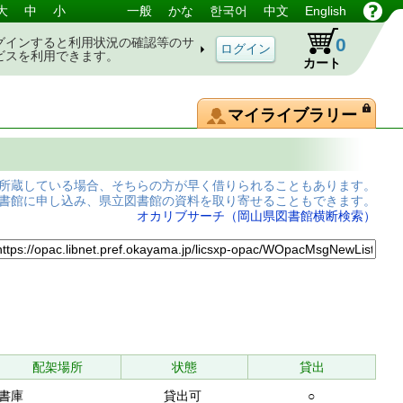
大
中
小
一般
かな
한국어
中文
English
0
グインすると利用状況の確認等のサ
ビスを利用できます。
カート
マイライブラリー
所蔵している場合、そちらの方が早く借りられることもあります。
書館に申し込み、県立図書館の資料を取り寄せることもできます。
オカリブサーチ（岡山県図書館横断検索）
配架場所
状態
貸出
書庫
貸出可
○