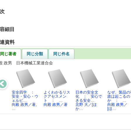
次
容細目
連資料
同じ著者
同じ分類
同じ件名
殿 政男 日本機械工業連合会
安全四学 ：
よくわかるリス
日本の安全文
なぜ、製品の
安全・安心・ウ
クアセスメン
化 ： 安心で
故は起こるの
ェルビ…
ト ： …
きる安全…
か ： …
向殿 政男／著,
向殿 政男／著
北野 大／[ほ
向殿 政男／
…
か…
[ほ…