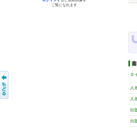
ログイン
すると表紙画像を
ご覧になれます
書
タ
人
人
出
出