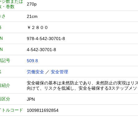
ージ数または
270p
数・巻数
きさ
21cm
格
￥２８００
BN
978-4-542-30701-8
BN
4-542-30701-8
類記号
509.8
名
労働安全
／
安全管理
安全確保の基本は未然防止であり、未然防止の実現はリ
容紹介
向けて、リスクを低減し、安全を確保する3ステップメソ
語区分
JPN
イトルコード
1009811692854