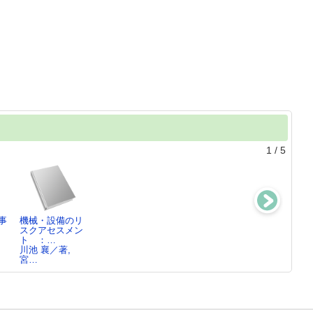
1
/
5
事
機械・設備のリ
安全は競争
信頼性・安全性
安全学入
スクアセスメン
力 ： 現場発
工学
門 ： 安全の
ト ：…
ものづくり…
道上 勉／共編
確立から安心…
川池 襄／著,
栗原 史郎／監
著…
向殿 政男／
宮…
修…
[ほ…