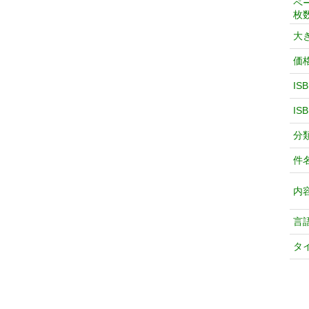
ペ
枚
大
価
IS
IS
分
件
内
言
タ