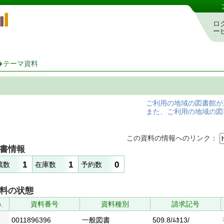
岡山県立図書館 蔵書検索・予約システム
ロ
ー
テーマ資料
ご利用の地域の図書館が
また、ご利用の地域の図
この資料の情報へのリンク：
書情報
1
1
0
蔵数
在庫数
予約数
料の状態
.
資料番号
資料種別
請求記号
0011896396
一般図書
509.8/ﾑｶ13/