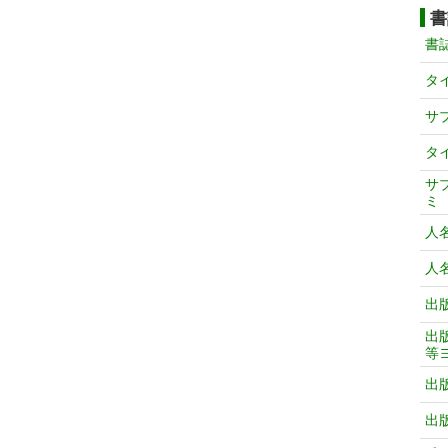
書
書
タ
サ
タ
サ
ミ
人
人
出
出
等
出
出