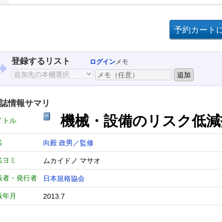
登録するリスト
ログイン
メモ
誌情報サマリ
機械・設備のリスク低減
イトル
名
向殿 政男／監修
名ヨミ
ムカイドノ マサオ
版者・発行者
日本規格協会
版年月
2013.7