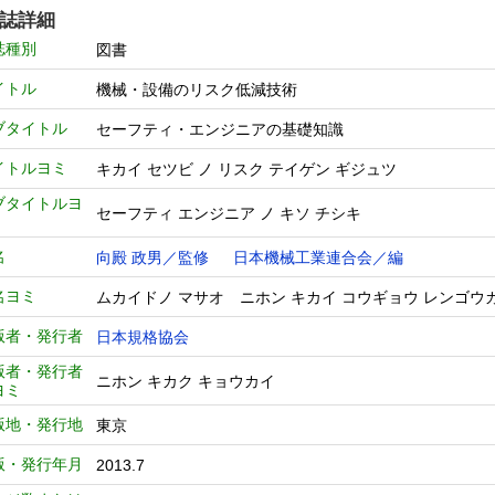
誌詳細
誌種別
図書
イトル
機械・設備のリスク低減技術
ブタイトル
セーフティ・エンジニアの基礎知識
イトルヨミ
キカイ セツビ ノ リスク テイゲン ギジュツ
ブタイトルヨ
セーフティ エンジニア ノ キソ チシキ
名
向殿 政男／監修
日本機械工業連合会／編
名ヨミ
ムカイドノ マサオ ニホン キカイ コウギョウ レンゴウ
版者・発行者
日本規格協会
版者・発行者
ニホン キカク キョウカイ
ヨミ
版地・発行地
東京
版・発行年月
2013.7