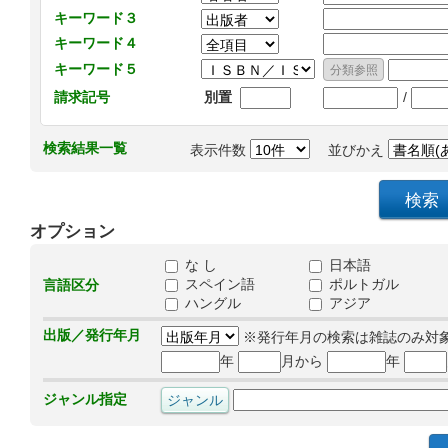
キーワード３
キーワード４
キーワード５
/
請求記号
別置
検索結果一覧
表示件数
並びかえ
オプション
な し
日本語
スペイン語
ポルトガル
言語区分
ハングル
アジア
出版／発行年月
※発行年月の検索は雑誌のみ対
年
月から
年
ジャンル指定