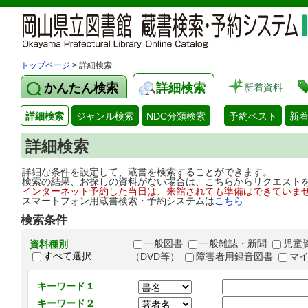
トップページ
> 詳細検索
かんたん検索
詳細検索
新着資料
詳細検索
ジャンル検索
NDC分類検索
予約ベスト
新
詳細検索
詳細な条件を設定して、蔵書を検索することができます。
検索の結果、お探しの資料がない場合は、こちらからリクエスト
インターネット予約した当日は、来館されても準備はできていま
スマートフォン用蔵書検索・予約システムは
こちら
検索条件
一般図書
一般雑誌・新聞
児童
資料種別
すべて選択
（DVD等）
障害者用録音図書
マ
キーワード１
キーワード２