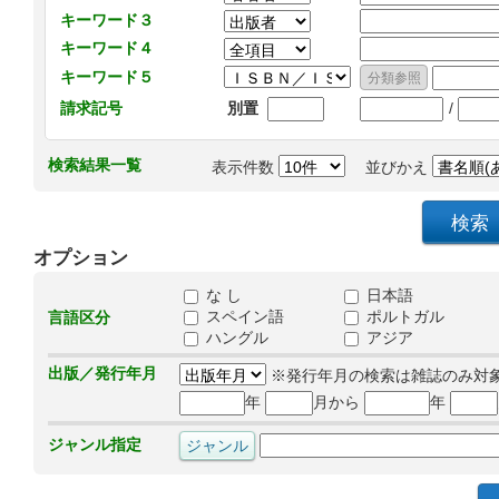
キーワード３
キーワード４
キーワード５
/
請求記号
別置
検索結果一覧
表示件数
並びかえ
オプション
な し
日本語
スペイン語
ポルトガル
言語区分
ハングル
アジア
出版／発行年月
※発行年月の検索は雑誌のみ対
年
月から
年
ジャンル指定