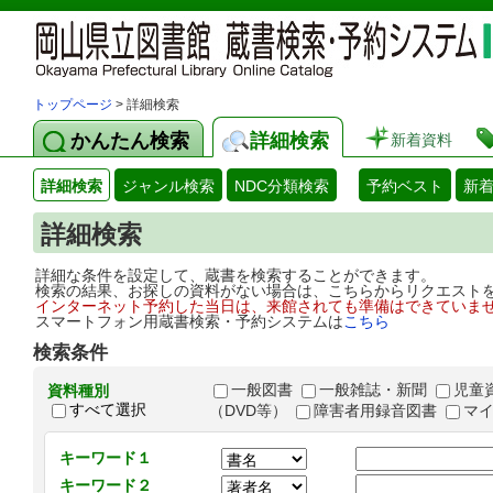
トップページ
> 詳細検索
かんたん検索
詳細検索
新着資料
詳細検索
ジャンル検索
NDC分類検索
予約ベスト
新
詳細検索
詳細な条件を設定して、蔵書を検索することができます。
検索の結果、お探しの資料がない場合は、こちらからリクエスト
インターネット予約した当日は、来館されても準備はできていま
スマートフォン用蔵書検索・予約システムは
こちら
検索条件
一般図書
一般雑誌・新聞
児童
資料種別
すべて選択
（DVD等）
障害者用録音図書
マ
キーワード１
キーワード２