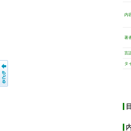
内
著
言
タ