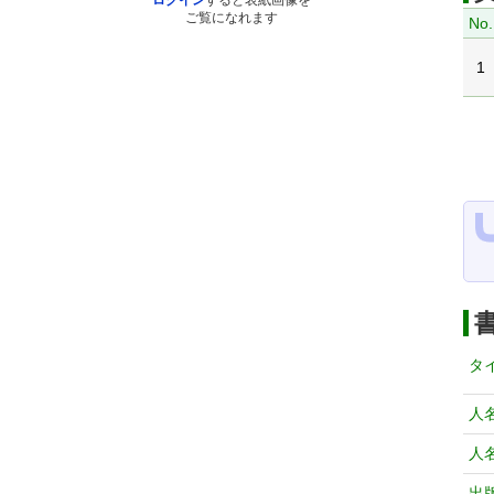
ログイン
すると表紙画像を
ご覧になれます
No.
1
タ
人
人
出