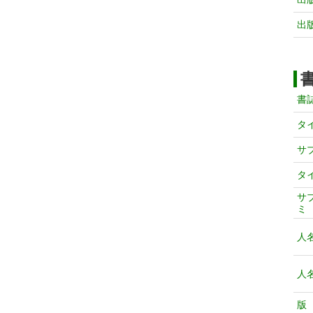
出
書
タ
サ
タ
サ
ミ
人
人
版