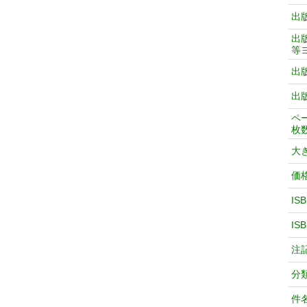
出
出
等
出
出
ペ
枚
大
価
IS
IS
注
分
件