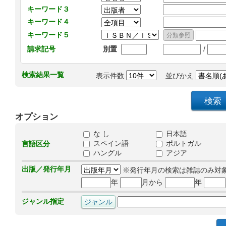
キーワード３
キーワード４
キーワード５
/
請求記号
別置
検索結果一覧
表示件数
並びかえ
オプション
な し
日本語
スペイン語
ポルトガル
言語区分
ハングル
アジア
出版／発行年月
※発行年月の検索は雑誌のみ対
年
月から
年
ジャンル指定