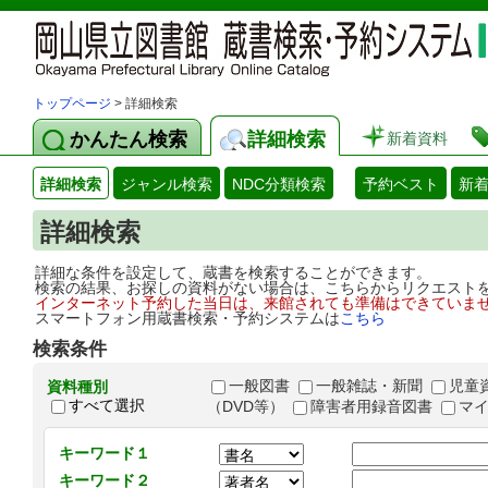
トップページ
> 詳細検索
かんたん検索
詳細検索
新着資料
詳細検索
ジャンル検索
NDC分類検索
予約ベスト
新
詳細検索
詳細な条件を設定して、蔵書を検索することができます。
検索の結果、お探しの資料がない場合は、こちらからリクエスト
インターネット予約した当日は、来館されても準備はできていま
スマートフォン用蔵書検索・予約システムは
こちら
検索条件
一般図書
一般雑誌・新聞
児童
資料種別
すべて選択
（DVD等）
障害者用録音図書
マ
キーワード１
キーワード２