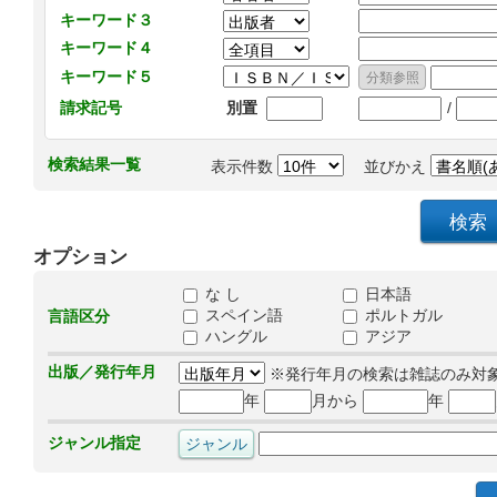
キーワード３
キーワード４
キーワード５
/
請求記号
別置
検索結果一覧
表示件数
並びかえ
オプション
な し
日本語
スペイン語
ポルトガル
言語区分
ハングル
アジア
出版／発行年月
※発行年月の検索は雑誌のみ対
年
月から
年
ジャンル指定