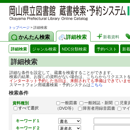
トップページ
> 詳細検索
かんたん検索
詳細検索
新着資料
詳細検索
ジャンル検索
NDC分類検索
予約ベスト
新
詳細検索
詳細な条件を設定して、蔵書を検索することができます。
検索の結果、お探しの資料がない場合は、こちらからリクエスト
インターネット予約した当日は、来館されても準備はできていま
スマートフォン用蔵書検索・予約システムは
こちら
検索条件
一般図書
一般雑誌・新聞
児童
資料種別
すべて選択
（DVD等）
障害者用録音図書
マ
キーワード１
キーワード２