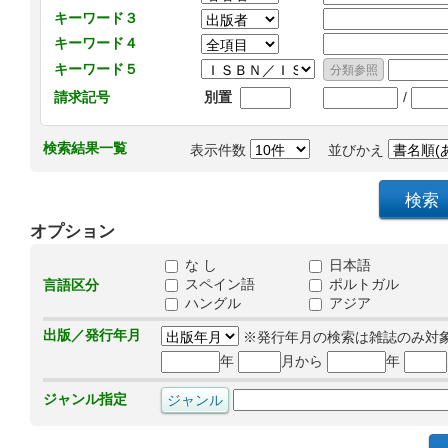
キーワード３
キーワード４
キーワード５
/
請求記号
別置
検索結果一覧
表示件数
並びかえ
オプション
な し
日本語
スペイン語
ポルトガル
言語区分
ハングル
アジア
出版／発行年月
※発行年月の検索は雑誌のみ対
年
月から
年
ジャンル指定