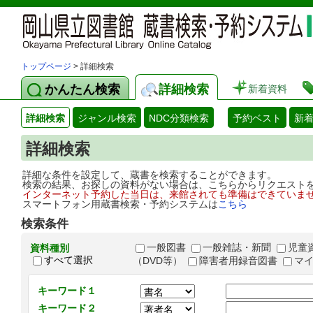
トップページ
> 詳細検索
かんたん検索
詳細検索
新着資料
詳細検索
ジャンル検索
NDC分類検索
予約ベスト
新
詳細検索
詳細な条件を設定して、蔵書を検索することができます。
検索の結果、お探しの資料がない場合は、こちらからリクエスト
インターネット予約した当日は、来館されても準備はできていま
スマートフォン用蔵書検索・予約システムは
こちら
検索条件
一般図書
一般雑誌・新聞
児童
資料種別
すべて選択
（DVD等）
障害者用録音図書
マ
キーワード１
キーワード２