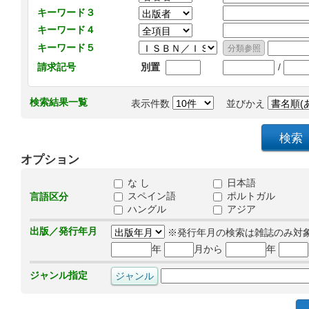
キーワード３
キーワード４
キーワード５
/
請求記号
別置
検索結果一覧
表示件数
並びかえ
オプション
な し
日本語
スペイン語
ポルトガル
言語区分
ハングル
アジア
出版／発行年月
※発行年月の検索は雑誌のみ対
年
月から
年
ジャンル指定