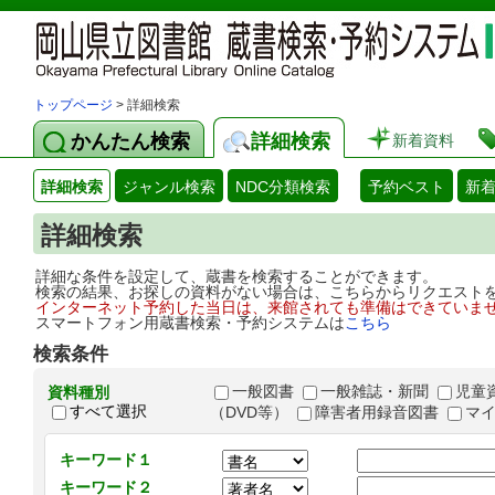
トップページ
> 詳細検索
かんたん検索
詳細検索
新着資料
詳細検索
ジャンル検索
NDC分類検索
予約ベスト
新
詳細検索
詳細な条件を設定して、蔵書を検索することができます。
検索の結果、お探しの資料がない場合は、こちらからリクエスト
インターネット予約した当日は、来館されても準備はできていま
スマートフォン用蔵書検索・予約システムは
こちら
検索条件
一般図書
一般雑誌・新聞
児童
資料種別
すべて選択
（DVD等）
障害者用録音図書
マ
キーワード１
キーワード２