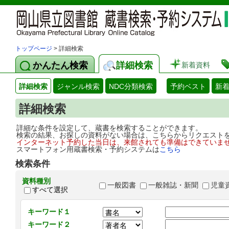
トップページ
> 詳細検索
かんたん検索
詳細検索
新着資料
詳細検索
ジャンル検索
NDC分類検索
予約ベスト
新
詳細検索
詳細な条件を設定して、蔵書を検索することができます。
検索の結果、お探しの資料がない場合は、こちらからリクエスト
インターネット予約した当日は、来館されても準備はできていま
スマートフォン用蔵書検索・予約システムは
こちら
検索条件
資料種別
一般図書
一般雑誌・新聞
児童
すべて選択
キーワード１
キーワード２