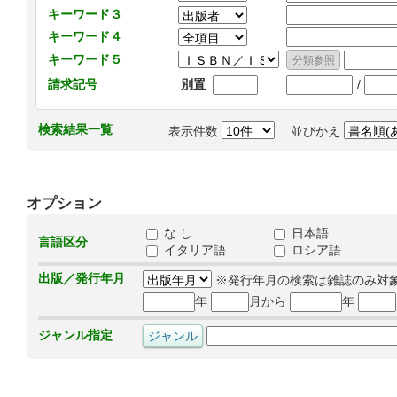
キーワード３
キーワード４
キーワード５
/
請求記号
別置
検索結果一覧
表示件数
並びかえ
オプション
な し
日本語
言語区分
イタリア語
ロシア語
出版／発行年月
※発行年月の検索は雑誌のみ対
年
月から
年
ジャンル指定