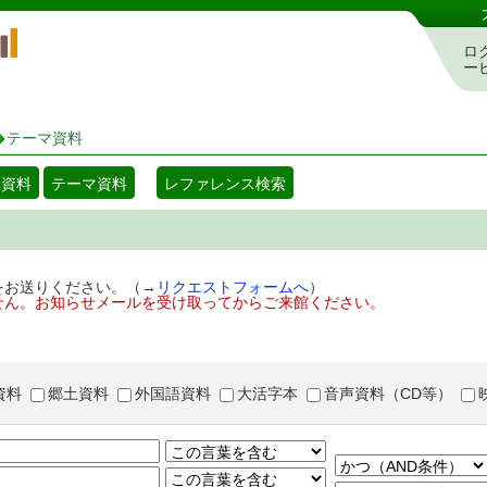
岡山県立図書館 蔵書検索・予約システム
ロ
ー
テーマ資料
着資料
テーマ資料
レファレンス検索
をお送りください。（→
リクエストフォームへ
）
せん。お知らせメールを受け取ってからご来館ください。
資料
郷土資料
外国語資料
大活字本
音声資料（CD等）