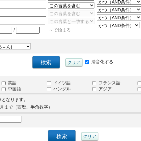
/
～で始まる
清音化する
英語
ドイツ語
フランス語
中国語
ハングル
アジア
象となります。
月まで（西暦、半角数字）