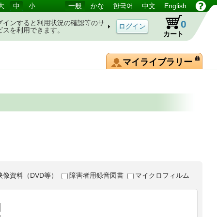
大
中
小
一般
かな
한국어
中文
English
0
グインすると利用状況の確認等のサ
ビスを利用できます。
カート
マイライブラリー
映像資料（DVD等）
障害者用録音図書
マイクロフィルム