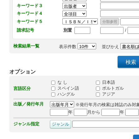
キーワード３
キーワード４
キーワード５
/
請求記号
別置
検索結果一覧
表示件数
並びかえ
オプション
な し
日本語
スペイン語
ポルトガル
言語区分
ハングル
アジア
出版／発行年月
※発行年月の検索は雑誌のみ対
年
月から
年
ジャンル指定