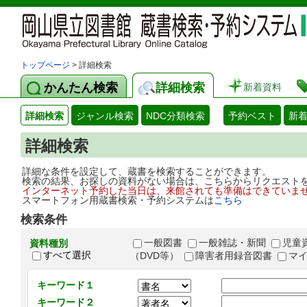
トップページ
> 詳細検索
かんたん検索
詳細検索
新着資料
詳細検索
ジャンル検索
NDC分類検索
予約ベスト
新
詳細検索
詳細な条件を設定して、蔵書を検索することができます。
検索の結果、お探しの資料がない場合は、こちらからリクエスト
インターネット予約した当日は、来館されても準備はできていま
スマートフォン用蔵書検索・予約システムは
こちら
検索条件
一般図書
一般雑誌・新聞
児童
資料種別
すべて選択
（DVD等）
障害者用録音図書
マ
キーワード１
キーワード２