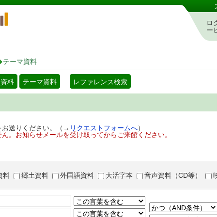
岡山県立図書館 蔵書検索・予約システム
ロ
ー
テーマ資料
着資料
テーマ資料
レファレンス検索
をお送りください。（→
リクエストフォームへ
）
せん。お知らせメールを受け取ってからご来館ください。
資料
郷土資料
外国語資料
大活字本
音声資料（CD等）