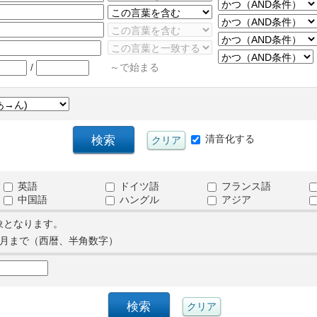
/
～で始まる
清音化する
英語
ドイツ語
フランス語
中国語
ハングル
アジア
象となります。
月まで（西暦、半角数字）