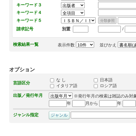
キーワード３
キーワード４
キーワード５
/
請求記号
別置
検索結果一覧
表示件数
並びかえ
オプション
な し
日本語
言語区分
イタリア語
ロシア語
出版／発行年月
※発行年月の検索は雑誌のみ対
年
月から
年
ジャンル指定