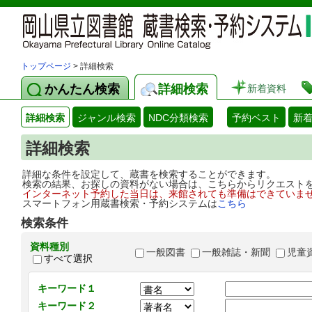
トップページ
> 詳細検索
かんたん検索
詳細検索
新着資料
詳細検索
ジャンル検索
NDC分類検索
予約ベスト
新
詳細検索
詳細な条件を設定して、蔵書を検索することができます。
検索の結果、お探しの資料がない場合は、こちらからリクエスト
インターネット予約した当日は、来館されても準備はできていま
スマートフォン用蔵書検索・予約システムは
こちら
検索条件
資料種別
一般図書
一般雑誌・新聞
児童
すべて選択
キーワード１
キーワード２