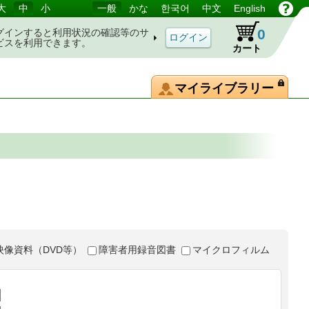
大
中
小
一般
かな
한국어
中文
English
0
グインすると利用状況の確認等のサ
ビスを利用できます。
カート
マイライブラリー
映像資料（DVD等）
障害者用録音図書
マイクロフィルム