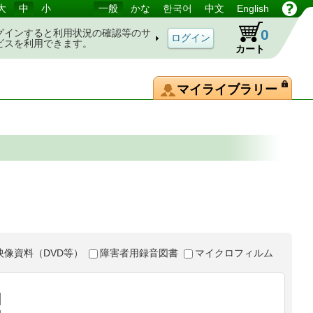
大
中
小
一般
かな
한국어
中文
English
0
グインすると利用状況の確認等のサ
ビスを利用できます。
カート
マイライブラリー
映像資料（DVD等）
障害者用録音図書
マイクロフィルム