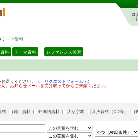
岡山県立図書館 蔵書検索・予約システム
ロ
ー
テーマ資料
着資料
テーマ資料
レファレンス検索
をお送りください。（→
リクエストフォームへ
）
せん。お知らせメールを受け取ってからご来館ください。
資料
郷土資料
外国語資料
大活字本
音声資料（CD等）