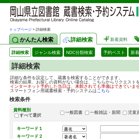
トップページ
> 詳細検索
かんたん検索
詳細検索
新着資料
詳細検索
ジャンル検索
NDC分類検索
予約ベスト
新
詳細検索
詳細な条件を設定して、蔵書を検索することができます。
検索の結果、お探しの資料がない場合は、こちらからリクエスト
インターネット予約した当日は、来館されても準備はできていま
スマートフォン用蔵書検索・予約システムは
こちら
検索条件
資料種別
一般図書
一般雑誌・新聞
児童
すべて選択
キーワード１
キーワード２