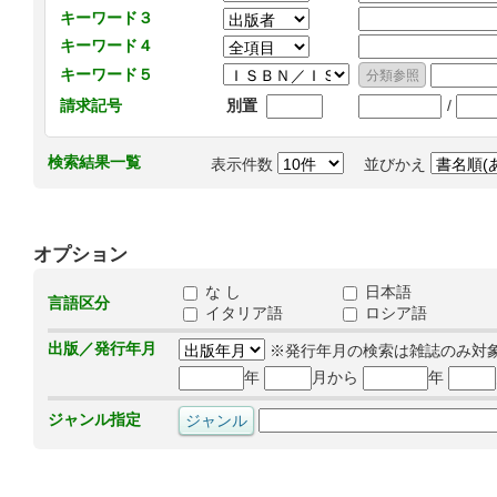
キーワード３
キーワード４
キーワード５
/
請求記号
別置
検索結果一覧
表示件数
並びかえ
オプション
な し
日本語
言語区分
イタリア語
ロシア語
出版／発行年月
※発行年月の検索は雑誌のみ対
年
月から
年
ジャンル指定