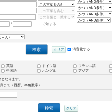
/
～で始まる
清音化する
英語
ドイツ語
フランス語
中国語
ハングル
アジア
象となります。
月まで（西暦、半角数字）