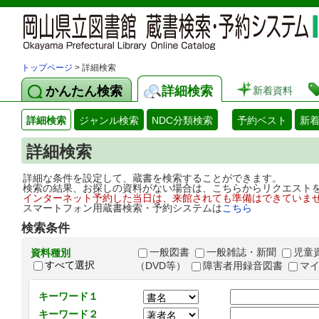
トップページ
> 詳細検索
かんたん検索
詳細検索
新着資料
詳細検索
ジャンル検索
NDC分類検索
予約ベスト
新
詳細検索
詳細な条件を設定して、蔵書を検索することができます。
検索の結果、お探しの資料がない場合は、こちらからリクエスト
インターネット予約した当日は、来館されても準備はできていま
スマートフォン用蔵書検索・予約システムは
こちら
検索条件
一般図書
一般雑誌・新聞
児童
資料種別
すべて選択
（DVD等）
障害者用録音図書
マ
キーワード１
キーワード２