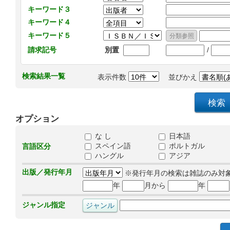
キーワード３
キーワード４
キーワード５
/
請求記号
別置
検索結果一覧
表示件数
並びかえ
オプション
な し
日本語
スペイン語
ポルトガル
言語区分
ハングル
アジア
出版／発行年月
※発行年月の検索は雑誌のみ対
年
月から
年
ジャンル指定