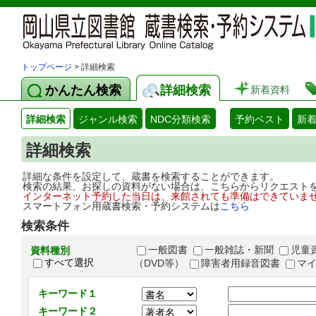
トップページ
> 詳細検索
かんたん検索
詳細検索
新着資料
詳細検索
ジャンル検索
NDC分類検索
予約ベスト
新
詳細検索
詳細な条件を設定して、蔵書を検索することができます。
検索の結果、お探しの資料がない場合は、こちらからリクエスト
インターネット予約した当日は、来館されても準備はできていま
スマートフォン用蔵書検索・予約システムは
こちら
検索条件
一般図書
一般雑誌・新聞
児童
資料種別
すべて選択
（DVD等）
障害者用録音図書
マ
キーワード１
キーワード２