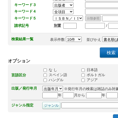
キーワード３
キーワード４
キーワード５
/
請求記号
別置
検索結果一覧
表示件数
並びかえ
オプション
な し
日本語
スペイン語
ポルトガル
言語区分
ハングル
アジア
出版／発行年月
※発行年月の検索は雑誌のみ対
年
月から
年
ジャンル指定