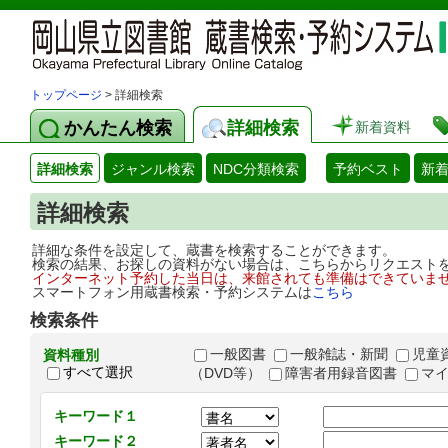
トップページ
> 詳細検索
かんたん検索
詳細検索
新着資料
詳細検索
ジャンル検索
NDC分類検索
予約ベスト
新
詳細検索
詳細な条件を設定して、蔵書を検索することができます。
検索の結果、お探しの資料がない場合は、こちらからリクエスト
インターネット予約した当日は、来館されても準備はできていま
スマートフォン用蔵書検索・予約システムは
こちら
検索条件
一般図書
一般雑誌・新聞
児童
資料種別
すべて選択
（DVD等）
障害者用録音図書
マ
キーワード１
キーワード２