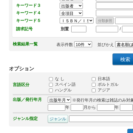
キーワード３
キーワード４
キーワード５
/
請求記号
別置
検索結果一覧
表示件数
並びかえ
オプション
な し
日本語
スペイン語
ポルトガル
言語区分
ハングル
アジア
出版／発行年月
※発行年月の検索は雑誌のみ対
年
月から
年
ジャンル指定