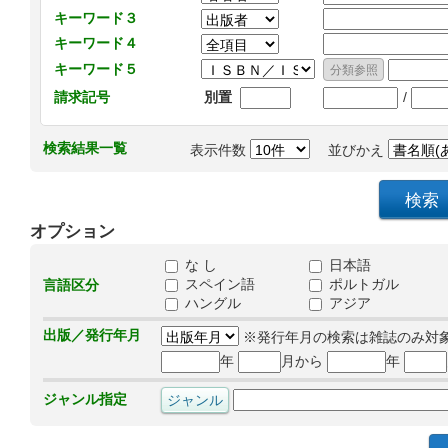
キーワード３
キーワード４
キーワード５
/
請求記号
別置
検索結果一覧
表示件数
並びかえ
オプション
な し
日本語
スペイン語
ポルトガル
言語区分
ハングル
アジア
出版／発行年月
※発行年月の検索は雑誌のみ対
年
月から
年
ジャンル指定