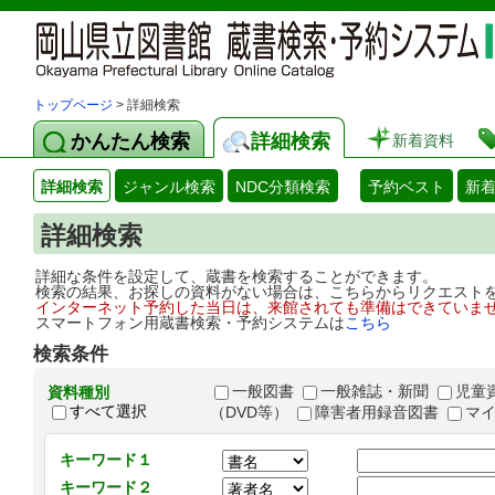
トップページ
> 詳細検索
かんたん検索
詳細検索
新着資料
詳細検索
ジャンル検索
NDC分類検索
予約ベスト
新
詳細検索
詳細な条件を設定して、蔵書を検索することができます。
検索の結果、お探しの資料がない場合は、こちらからリクエスト
インターネット予約した当日は、来館されても準備はできていま
スマートフォン用蔵書検索・予約システムは
こちら
検索条件
一般図書
一般雑誌・新聞
児童
資料種別
すべて選択
（DVD等）
障害者用録音図書
マ
キーワード１
キーワード２