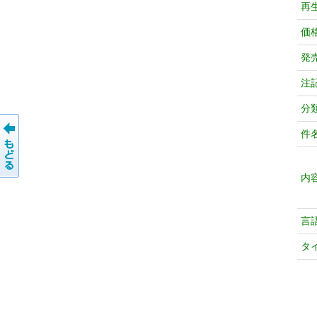
再
価
発
注
分
件
内
言
タ