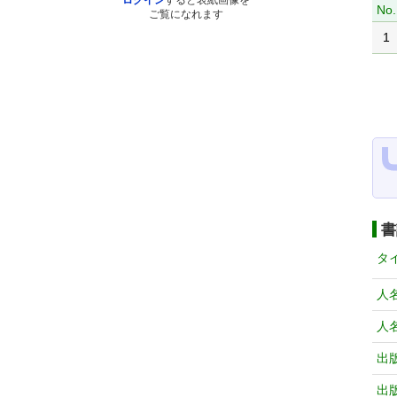
ログイン
すると表紙画像を
No.
ご覧になれます
1
書
タ
人
人
出
出