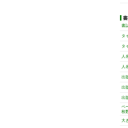
書
書
タ
タ
人
人
出
出
出
ペ
枚
大