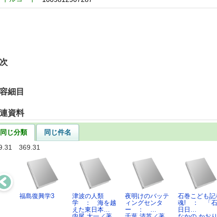
次
容細目
連資料
同じ分類
同じ件名
9.31 369.31
福島復興学3
津波の人類
夜明けのバッテ
石巻こども記
学 ： 海を越
ィングセンタ
魂! ： 「
えた東日本…
ー ： …
日日…
内尾 太一／著
千葉 清英／著,
なかの かお