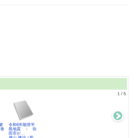
1
/
5
者
令和6年能登半
大災害からいの
能登半島地震あ
東日本大震災被
石巻
島地震 ： 吹
ちを守る科学の
のとき見た星空
災者への10年間
田市が…
図鑑
の下で…
のソ…
り
越山 健治／監
鎌田 浩毅／著
上田 真由美／著
日本医療ソーシ