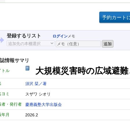
登録するリスト
ログイン
メモ
誌情報サマリ
大規模災害時の広域避難
イトル
名
須沢 栞／著
名ヨミ
スザワ シオリ
版者・発行者
慶應義塾大学出版会
版年月
2026.2