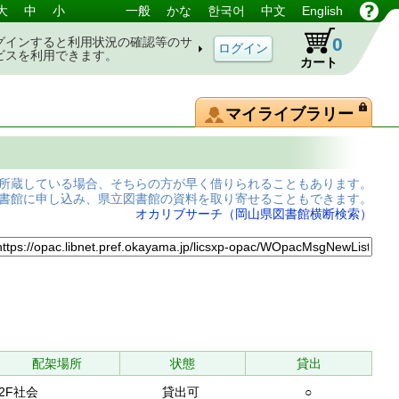
大
中
小
一般
かな
한국어
中文
English
0
グインすると利用状況の確認等のサ
ビスを利用できます。
カート
マイライブラリー
所蔵している場合、そちらの方が早く借りられることもあります。
書館に申し込み、県立図書館の資料を取り寄せることもできます。
オカリブサーチ（岡山県図書館横断検索）
配架場所
状態
貸出
2F社会
貸出可
○