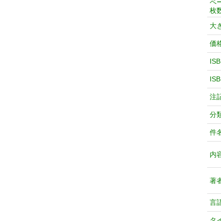
ペ
枚
大
価
IS
IS
注
分
件
内
著
言
タ