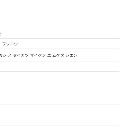
援
ノ フッコウ
シ ノ セイカツ サイケン エ ムケタ シエン