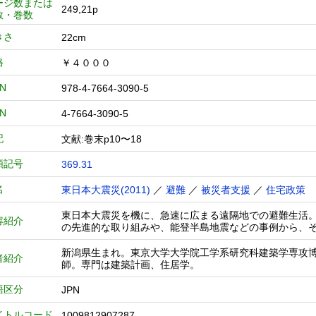
ージ数または
249,21p
数・巻数
きさ
22cm
格
￥４０００
BN
978-4-7664-3090-5
BN
4-7664-3090-5
記
文献:巻末p10〜18
類記号
369.31
名
東日本大震災(2011)
／
避難
／
被災者支援
／
住宅政策
東日本大震災を機に、急速に広まる遠隔地での避難生活
容紹介
の先進的な取り組みや、能登半島地震などの事例から、
新潟県生まれ。東京大学大学院工学系研究科建築学専攻博
者紹介
師。専門は建築計画、住居学。
語区分
JPN
イトルコード
1009812907287