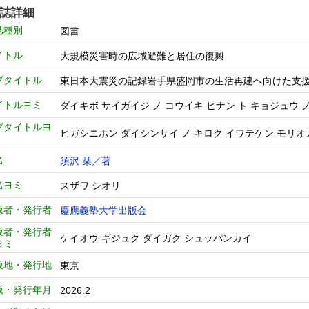
誌詳細
誌種別
図書
イトル
大規模災害時の広域避難と居住の復興
ブタイトル
東日本大震災の記録岩手県盛岡市の生活再建へ向けた支
イトルヨミ
ダイキボ サイガイジ ノ コウイキ ヒナン ト キョジュウ 
ブタイトルヨ
ヒガシニホン ダイシンサイ ノ キロク イワテケン モリオカ
名
須沢 栞／著
名ヨミ
スザワ シオリ
版者・発行者
慶應義塾大学出版会
版者・発行者
ケイオウ ギジュク ダイガク シュッパンカイ
ヨミ
版地・発行地
東京
版・発行年月
2026.2