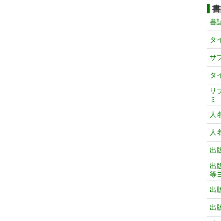
書
書
タ
サ
タ
サ
ミ
人
人
出
出
等
出
出