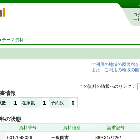
岡山県立図書館 蔵書検索・予約システム
ロ
ー
テーマ資料
ご利用の地域の図書館が
また、ご利用の地域の図
この資料の情報へのリンク：
書情報
1
1
0
蔵数
在庫数
予約数
料の状態
.
資料番号
資料種別
請求記号
0017048026
一般図書
369.31/ｽｻ26/