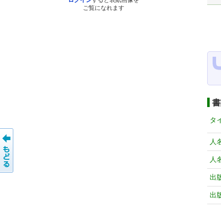
ログイン
すると表紙画像を
ご覧になれます
書
タ
人
人
出
出