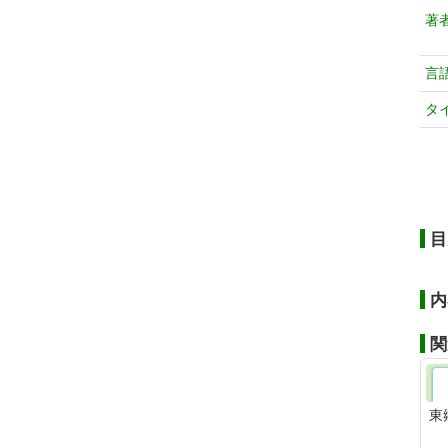
著
言
タ
目
内
関
東