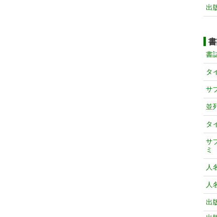
出
書
書
タ
サ
並
タ
サ
ミ
人
人
出