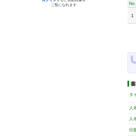
ログイン
すると表紙画像を
No.
ご覧になれます
1
書
タ
人
人
出