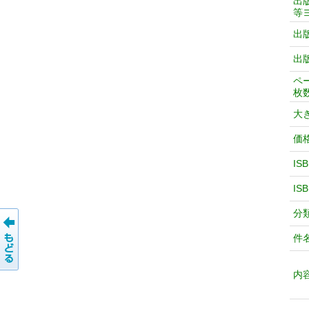
出
等
出
出
ペ
枚
大
価
IS
IS
分
件
内